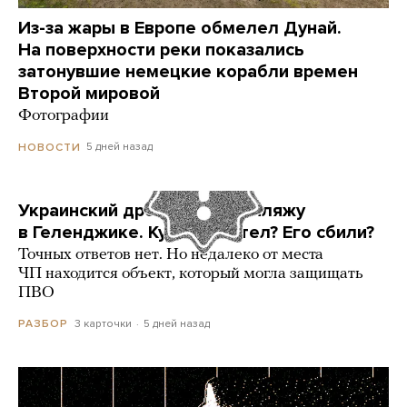
Из-за жары в Европе обмелел Дунай.
На поверхности реки показались
затонувшие немецкие корабли времен
Второй мировой
Фотографии
5 дней назад
НОВОСТИ
Украинский дрон попал по пляжу
в Геленджике. Куда он летел? Его сбили?
Точных ответов нет. Но недалеко от места
ЧП находится объект, который могла защищать
ПВО
3 карточки
5 дней назад
РАЗБОР