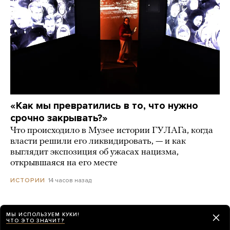
«Как мы превратились в то, что нужно
срочно закрывать?»
Что происходило в Музее истории ГУЛАГа, когда
власти решили его ликвидировать, — и как
выглядит экспозиция об ужасах нацизма,
открывшаяся на его месте
14 часов назад
ИСТОРИИ
Издательства останавливают поставки книг
МЫ ИСПОЛЬЗУЕМ КУКИ!
ЧТО ЭТО ЗНАЧИТ?
на Wildberries на фоне атак украинских