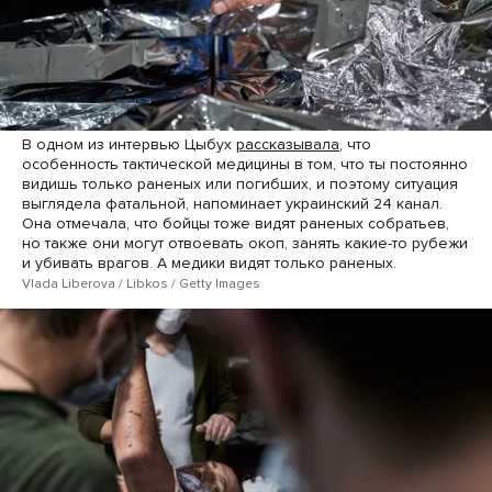
В одном из интервью Цыбух
рассказывала
, что
особенность тактической медицины в том, что ты постоянно
видишь только раненых или погибших, и поэтому ситуация
выглядела фатальной, напоминает украинский 24 канал.
Она отмечала, что бойцы тоже видят раненых собратьев,
но также они могут отвоевать окоп, занять какие-то рубежи
и убивать врагов. А медики видят только раненых.
Vlada Liberova / Libkos / Getty Images