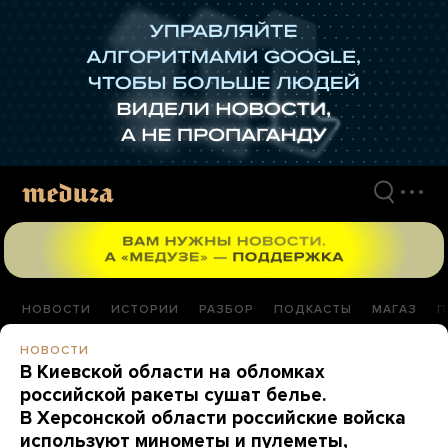
Перейти
к
материалам
НОВОСТИ
ИСТОРИИ
РАЗБОР
ПОДКАСТЫ
МАГАЗ
П
НОВОСТИ
В Киевской области на обломках
российской ракеты сушат белье.
В Херсонской области российские войска
используют минометы и пулеметы,