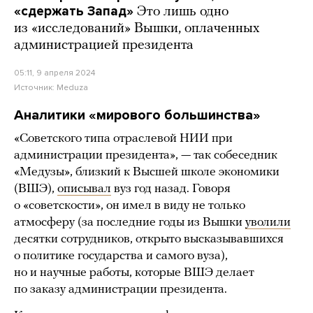
«сдержать Запад»
Это лишь одно
из «исследований» Вышки, оплаченных
администрацией президента
05:11, 9 апреля 2024
Источник:
Meduza
Аналитики «мирового большинства»
«Советского типа отраслевой НИИ при
администрации президента», — так собеседник
«Медузы», близкий к Высшей школе экономики
(ВШЭ),
описывал
вуз год назад. Говоря
о «советскости», он имел в виду не только
атмосферу (за последние годы из Вышки
уволили
десятки сотрудников, открыто высказывавшихся
о политике государства и самого вуза),
но и научные работы, которые ВШЭ делает
по заказу администрации президента.