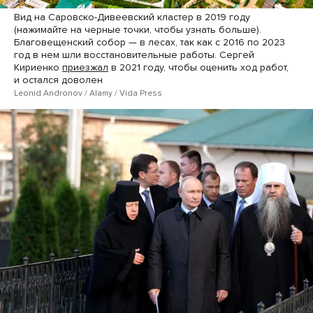
Вид на Саровско-Дивеевский кластер в 2019 году
(нажимайте на черные точки, чтобы узнать больше).
Благовещенский собор — в лесах, так как с 2016 по 2023
год в нем шли восстановительные работы. Сергей
Кириенко
приезжал
в 2021 году, чтобы оценить ход работ,
и остался доволен
Leonid Andronov / Alamy / Vida Press