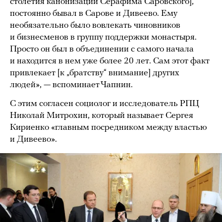
столетия канонизации Серафима Саровского],
постоянно бывал в Сарове и Дивеево. Ему
необязательно было вовлекать чиновников
и бизнесменов в группу поддержки монастыря.
Просто он был в объединении с самого начала
и находится в нем уже более 20 лет. Сам этот факт
привлекает [к „братству“ внимание] других
людей», — вспоминает Чапнин.
С этим согласен социолог и исследователь РПЦ
Николай Митрохин, который называет Сергея
Кириенко «главным посредником между властью
и Дивеево».