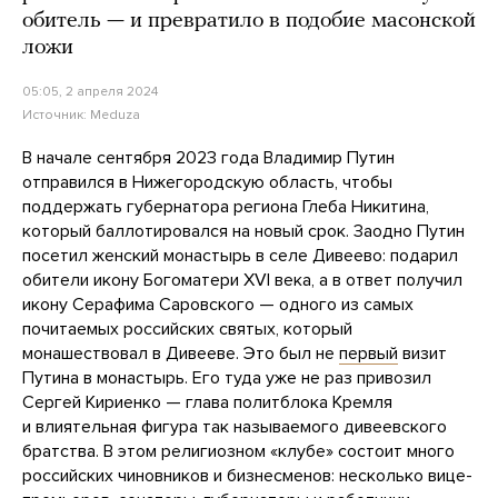
обитель — и превратило в подобие масонской
ложи
05:05, 2 апреля 2024
Источник:
Meduza
В начале сентября 2023 года Владимир Путин
отправился в Нижегородскую область, чтобы
поддержать губернатора региона Глеба Никитина,
который баллотировался на новый срок. Заодно Путин
посетил женский монастырь в селе Дивеево: подарил
обители икону Богоматери XVI века, а в ответ получил
икону Серафима Саровского — одного из самых
почитаемых российских святых, который
монашествовал в Дивееве. Это был не
первый
визит
Путина в монастырь. Его туда уже не раз привозил
Сергей Кириенко — глава политблока Кремля
и влиятельная фигура так называемого дивеевского
братства. В этом религиозном «клубе» состоит много
российских чиновников и бизнесменов: несколько вице-