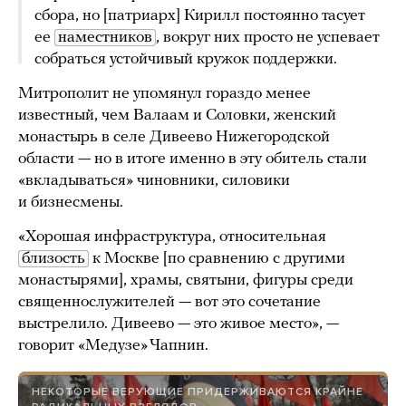
сбора, но [патриарх] Кирилл постоянно тасует
ее
наместников
, вокруг них просто не успевает
собраться устойчивый кружок поддержки.
Митрополит не упомянул гораздо менее
известный, чем Валаам и Соловки, женский
монастырь в селе Дивеево Нижегородской
области — но в итоге именно в эту обитель стали
«вкладываться» чиновники, силовики
и бизнесмены.
«Хорошая инфраструктура, относительная
близость
к Москве [по сравнению с другими
монастырями], храмы, святыни, фигуры среди
священнослужителей — вот это сочетание
выстрелило. Дивеево — это живое место», —
говорит «Медузе» Чапнин.
НЕКОТОРЫЕ ВЕРУЮЩИЕ ПРИДЕРЖИВАЮТСЯ КРАЙНЕ