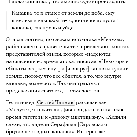
И даже описывал, что именно будет происходить:
Канавка-то и станет от земли до неба, ему
и нельзя к вам взойти-то, нигде не допустит
канавка, так прочь и уйдет.
Эти «гарантии», по словам источника «Медузы»,
работавшего в правительстве, привлекают многих
представителей элиты, которые «надеются
на спасение во время апокалипсиса». «Некоторые
ебанаты всерьез внутри [и вокруг] канавки купили
землю, потому что все ебнется, а то, что внутри
канавки, вознесется. Так они трактуют
предсказания святого», — отмечает он.
Религиовед
Сергей Чапнин
рассказывает
«Медузе», что жители Дивеево даже в советское
время тяготели к «дикому мистицизму»: «Ходили
слухи, что видели Серафима [Саровского],
бродившего вдоль канавки». Интерес же