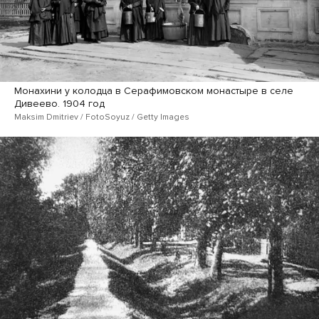
Монахини у колодца в Серафимовском монастыре в селе
Дивеево. 1904 год
Maksim Dmitriev / FotoSoyuz / Getty Images