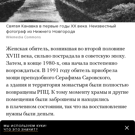
Святая Канавка в первые годы XX века. Неизвестный
фотограф из Нижнего Новгорода
Wikimedia Commons
Женская обитель, возникшая во второй половине
XVIII века, сильно пострадала в советскую эпоху.
Затем, в конце 1980-х, она начала постепенно
возрождаться. В 1991 году обитель приобрела
мощи преподобного Серафима Саровского,
а здания и территория монастыря были полностью
возвращены РПЦ. К тому моменту храмы и другие
помещения были заброшены и находились
в плачевном состоянии, так что на восстановление
нужны были деньги.
Немалый вклад в популяризацию Дивеевского
МЫ ИСПОЛЬЗУЕМ КУКИ!
ЧТО ЭТО ЗНАЧИТ?
монастыря среди нижегородских чиновников