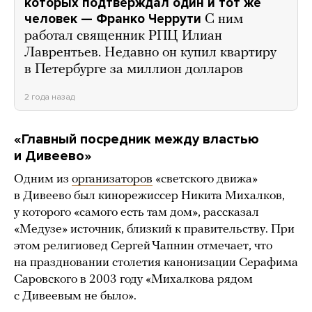
которых подтверждал один и тот же
человек — Франко Черрути
С ним
работал священник РПЦ Илиан
Лаврентьев. Недавно он купил квартиру
в Петербурге за миллион долларов
2 года назад
«Г
лавный посредник между властью
и Дивеево
»
Одним из
организаторов
«светского движа»
в Дивеево был кинорежиссер Никита Михалков,
у которого «самого есть там дом», рассказал
«Медузе» источник, близкий к правительству. При
этом религиовед Сергей Чапнин отмечает, что
на праздновании столетия канонизации Серафима
Саровского в 2003 году «Михалкова рядом
с Дивеевым не было».