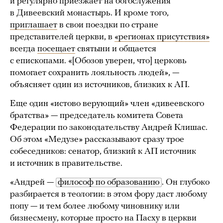
и регулярно приезжает на богослужения
в Дивеевский монастырь. И кроме того,
приглашает
в свои поездки по стране
представителей церкви, в
«регионах присутствия»
всегда
посещает
святыни и общается
с епископами. «[Обозов уверен, что] церковь
помогает сохранить лояльность людей», —
объясняет один из источников, близких к АП.
Еще один «истово верующий» член «дивеевского
братства» — председатель комитета Совета
Федерации по законодательству Андрей Клишас.
Об этом «Медузе» рассказывают сразу трое
собеседников: сенатор, близкий к АП источник
и источник в правительстве.
«Андрей —
философ по образованию
. Он глубоко
разбирается в теологии: в этом фору даст любому
попу — и тем более любому чиновнику или
бизнесмену, которые просто на Пасху в церкви