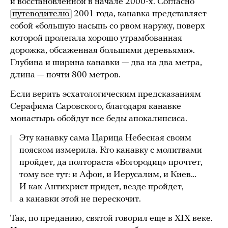
и восстановленной в начале 2000-х. Согласно
путеводителю
2001 года, канавка представляет
собой «большую насыпь со рвом наружу, поверх
которой пролегала хорошо утрамбованная
дорожка, обсаженная большими деревьями».
Глубина и ширина канавки — два на два метра,
длина — почти 800 метров.
Если верить эсхатологическим предсказаниям
Серафима Саровского, благодаря канавке
монастырь обойдут все беды апокалипсиса.
Эту канавку сама Царица Небесная своим
пояском измерила. Кто канавку с молитвами
пройдет, да полтораста «Богородиц» прочтет,
тому все тут: и Афон, и Иерусалим, и Киев…
И как Антихрист придет, везде пройдет,
а канавки этой не перескочит.
Так, по преданию, святой говорил еще в XIX веке.