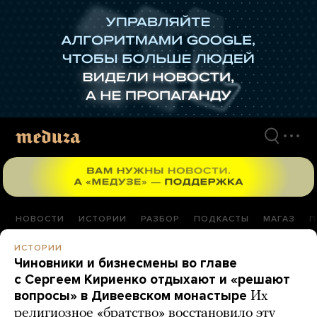
Перейти
к
материалам
НОВОСТИ
ИСТОРИИ
РАЗБОР
ПОДКАСТЫ
МАГАЗ
П
ИСТОРИИ
Чиновники и бизнесмены во главе
с Сергеем Кириенко отдыхают и «решают
вопросы» в Дивеевском монастыре
Их
религиозное «братство» восстановило эту