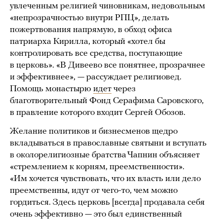
увлеченным религией чиновникам, недовольным
«непрозрачностью внутри РПЦ», делать
пожертвования напрямую, в обход офиса
патриарха Кирилла, который «хотел бы
контролировать все средства, поступающие
в церковь». «В Дивеево все понятнее, прозрачнее
и эффективнее», — рассуждает религиовед.
Помощь монастырю
идет
через
благотворительный Фонд Серафима Саровского,
в правление которого входит Сергей Обозов.
Желание политиков и бизнесменов щедро
вкладываться в православные святыни и вступать
в околорелигиозные братства Чапнин объясняет
«стремлением к корням, преемственности».
«Им хочется чувствовать, что их власть или дело
преемственны, идут от чего-то, чем можно
гордиться. Здесь церковь [всегда] продавала себя
очень эффективно — это был единственный