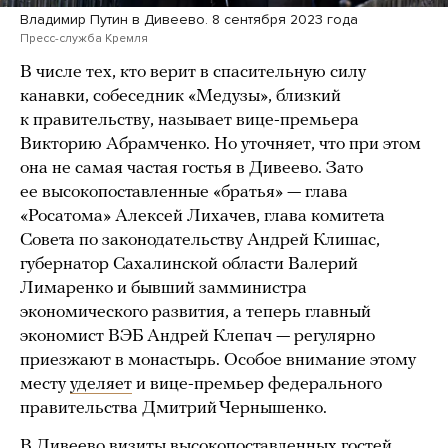
Владимир Путин в Дивеево. 8 сентября 2023 года
Пресс-служба Кремля
В числе тех, кто верит в спасительную силу
канавки, собеседник «Медузы», близкий
к правительству, называет вице-премьера
Викторию Абрамченко. Но уточняет, что при этом
она не самая частая гостья в Дивеево. Зато
ее высокопоставленные «братья» — глава
«Росатома» Алексей Лихачев, глава комитета
Совета по законодательству Андрей Клишас,
губернатор Сахалинской области Валерий
Лимаренко и бывший замминистра
экономического развития, а теперь главный
экономист ВЭБ Андрей Клепач — регулярно
приезжают в монастырь. Особое внимание этому
месту
уделяет
и вице-премьер федерального
правительства Дмитрий Чернышенко.
В Дивеево визиты высокопоставленных гостей