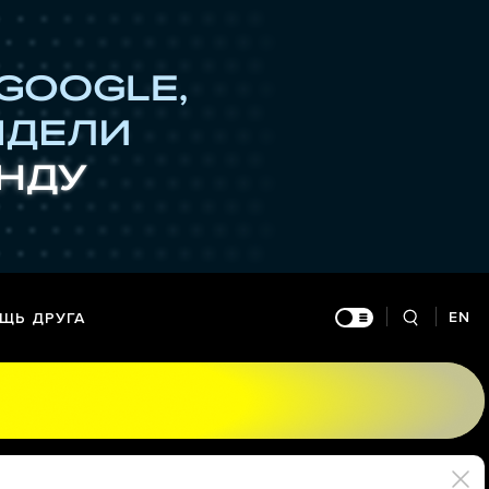
EN
ЩЬ ДРУГА