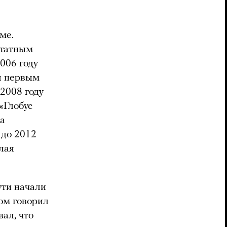
ме.
татным
006 году
л первым
2008 году
«Глобус
ка
 до 2012
лая
ути начали
том говорил
ал, что