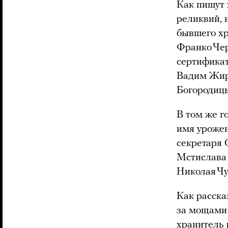
Как пишут 
реликвий, 
бывшего хр
Франко Чер
сертификат
Вадим Жиро
Богородицы
В том же г
имя урожен
секретаря 
Мстислава 
Николая Ч
Как расска
за мощами 
хранитель 