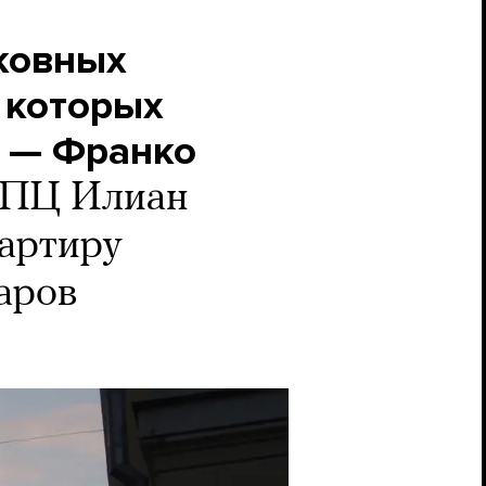
ковных
 которых
к — Франко
РПЦ Илиан
вартиру
аров