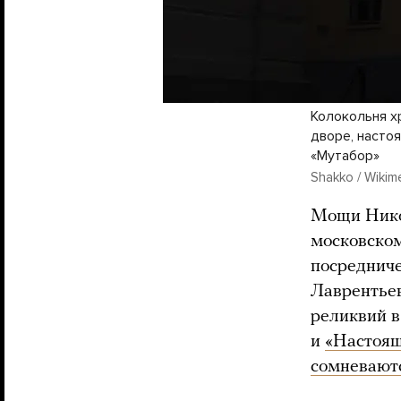
Колокольня х
дворе, насто
«Мутабор»
Shakko / Wiki
Мощи Нико
московском
посредниче
Лаврентьев
реликвий 
и
«Настоящ
сомневают