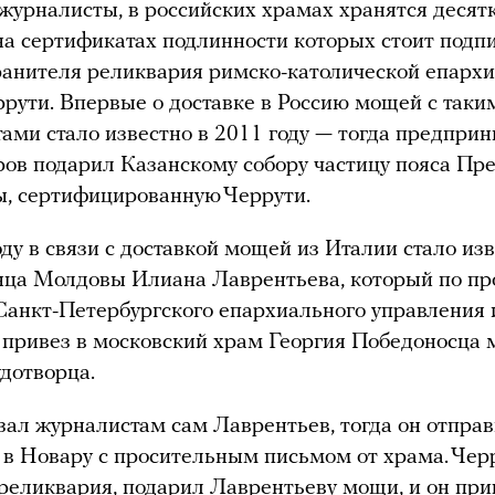
журналисты, в российских храмах хранятся десят
на сертификатах подлинности которых стоит подп
анителя реликвария римско-католической епарх
рути. Впервые о доставке в Россию мощей с таки
ами стало известно в 2011 году — тогда предпри
в подарил Казанскому собору частицу пояса Пр
, сертифицированную Черрути.
оду в связи с доставкой мощей из Италии стало из
ца Молдовы Илиана Лаврентьева, который по пр
Санкт-Петербургского епархиального управления
привез в московский храм Георгия Победоносца
удотворца.
зал журналистам сам Лаврентьев, тогда он отпра
в Новару с просительным письмом от храма. Черр
реликвария, подарил Лаврентьеву мощи, и он при