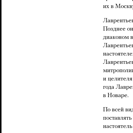
их в Москв
Лаврентьев
Позднее он
диаконом в
Лаврентьев
настоятеле
Лаврентьев
митрополии
и целителя
года Лавре
в Новаре.
По всей ви
поставлять
настоятель