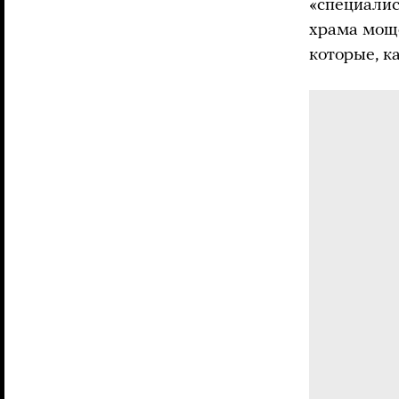
«специали
храма моще
которые, к