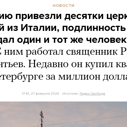
НОВОСТИ
сию привезли десятки цер
й из Италии, подлинность
ал один и тот же челове
 ним работал священник 
тьев. Недавно он купил к
етербурге за миллион долл
17:43, 27 февраля 2024
Источник:
Радио Свобода