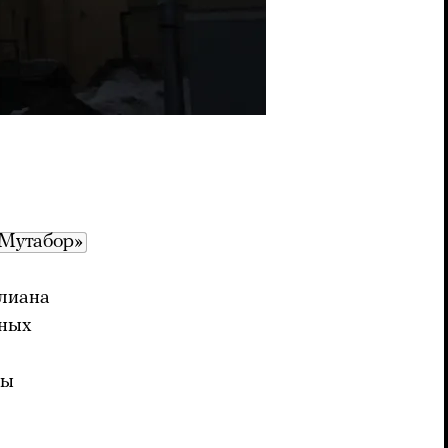
Мутабор»
Илиана
вных
ты