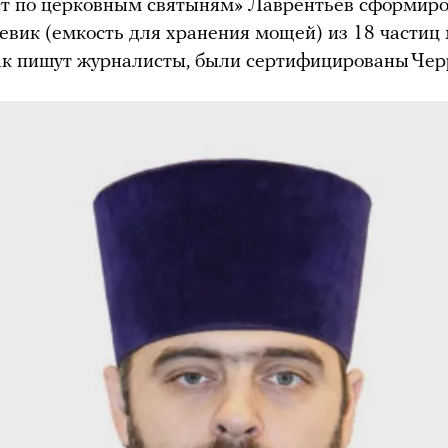
ст по церковным святыням» Лаврентьев сформиро
вик (емкость для хранения мощей) из 18 частиц
ак пишут журналисты, были сертифицированы Чер