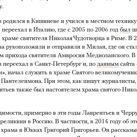
у.
 родился в Кишиневе и учился в местном технику
 переехал в Италию, где с 2005 по 2006 год
был
ш
 храме святителя Николая Чудотворца в Риме. В 2
а рукоположили и отправили в Милан, где он ста
м прихода святителя Амвросия Медиоланского. В 
 переехал в Санкт-Петербург и, по
данным
сайта 
», начал служить в храме Святого великомучени
 Пантелеимона. При этом, как пишут журналисты,
нтьев также был настоятелем храма святого Нико
димости, примерно в эти годы Лаврентьев и Черр
 реликвии в Россию. В частности, в 2014 году об э
 храма в Юкках Григорий Григорьев. Он рассказыв