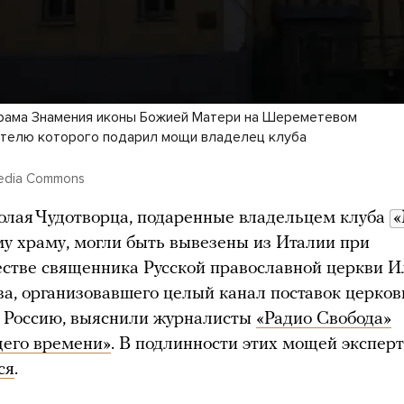
рама Знамения иконы Божией Матери на Шереметевом
ятелю которого подарил мощи владелец клуба
media Commons
лая Чудотворца, подаренные владельцем клуба
«
у храму, могли быть вывезены из Италии при
стве священника Русской православной церкви 
а, организовавшего целый канал поставок церко
в Россию, выяснили журналисты
«Радио Свобода»
его времени»
. В подлинности этих мощей экспер
ся
.