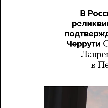
В Рос
реликви
подтвержд
Черрути
С
Лаврен
в П