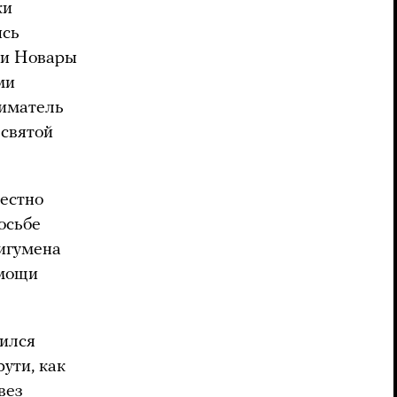
ки
ись
ии Новары
ми
ниматель
есвятой
вестно
осьбе
 игумена
 мощи
вился
ути, как
вез