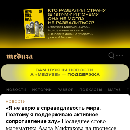
Перейти
к
материалам
НОВОСТИ
ИСТОРИИ
РАЗБОР
ПОДКАСТЫ
МАГАЗ
П
НОВОСТИ
«Я не верю в справедливость мира.
Поэтому я поддерживаю активное
сопротивление злу»
Последнее слово
математика Азата Мифтахова на процессе