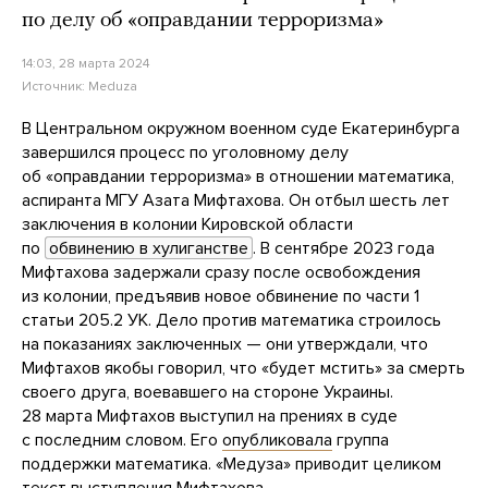
по делу об «оправдании терроризма»
14:03, 28 марта 2024
Источник:
Meduza
В Центральном окружном военном суде Екатеринбурга
завершился процесс по уголовному делу
об «оправдании терроризма» в отношении математика,
аспиранта МГУ Азата Мифтахова. Он отбыл шесть лет
заключения в колонии Кировской области
по
обвинению в хулиганстве
. В сентябре 2023 года
Мифтахова задержали сразу после освобождения
из колонии, предъявив новое обвинение по части 1
статьи 205.2 УК. Дело против математика строилось
на показаниях заключенных — они утверждали, что
Мифтахов якобы говорил, что «будет мстить» за смерть
своего друга, воевавшего на стороне Украины.
28 марта Мифтахов выступил на прениях в суде
с последним словом. Его
опубликовала
группа
поддержки математика. «Медуза» приводит целиком
текст выступления Мифтахова.