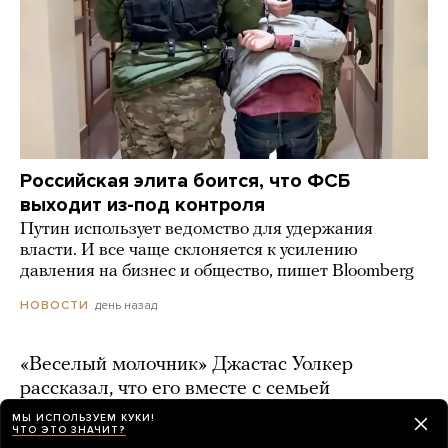
Российская элита боится, что ФСБ
выходит из-под контроля
Путин использует ведомство для удержания
власти. И все чаще склоняется к усилению
давления на бизнес и общество, пишет Bloomberg
день назад
НОВОСТИ
«Веселый молочник» Джастас Уолкер
рассказал, что его вместе с семьей
собираются выдворить из России
МЫ ИСПОЛЬЗУЕМ КУКИ!
ЧТО ЭТО ЗНАЧИТ?
2 дня назад