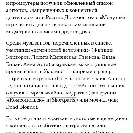
и промоутеры получили обновленный список
артистов, «запрещенных к концертной
деятельности» в России. Документом с «Медузой»
поделились два источника в музыкальной
индустрии независимо друг от друга.
Среди музыкантов, перечисленных в списке, —
участники «почти голой вечеринки» (Филипп
Киркоров, Лолита Милявская, Глюкоза, Дима
Билан, Анна Асти) и музыканты, выступившие
против войны в Украине, — например, рэпер
Loqiemean и группа «Несчастный случай». А также
те, кто позицию по поводу российского вторжения
озвучивал чрезвычайно аккуратно (как группы
«Комсомольск»
и
Shortparis
) или молчал (как
Dead Blonde).
Есть среди них и музыканты, которые еще недавно
участвовали в событиях «патриотической»
направленности. Например, группы «Монгол