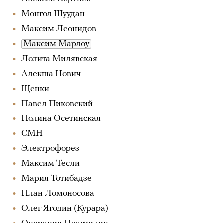
Монгол Шуудан
Максим Леонидов
Максим Марлоу
Лолита Милявская
Алекша Нович
Щенки
Павел Пиковский
Полина Осетинская
СМН
Электрофорез
Максим Тесли
Мария Тотибадзе
План Ломоносова
Олег Ягодин (Курара)