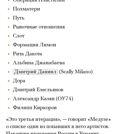
Операция Пластилин
Полматери
Путь
Рыночные отношения
Слот
Формация Лимон
Рита Дакота
Альбина Джанабаева
Дмитрий Даниил
(Scally Milano)
Дора
Дмитрий Емельянов
Александр Казян (ОУ74)
Филипп Киркоров
«Это третья итерация», — говорит «Медузе»
о списке один из попавших в него артистов.
Накануне вторжения России в Украину,