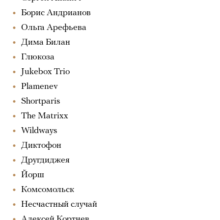
Борис Андрианов
Ольга Арефьева
Дима Билан
Глюкоза
Jukebox Trio
Plamenev
Shortparis
The Matrixx
Wildways
Диктофон
Другдиджея
Йорш
Комсомольск
Несчастный случай
Алексей Кортнев