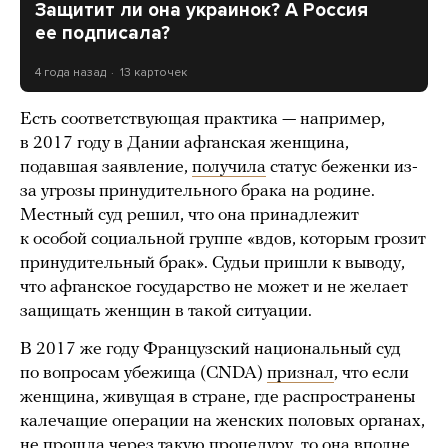
Защитит ли она украинок? А Россия
ее подписала?
4 года назад
13 карточек
Есть соответствующая практика — например,
в 2017 году в Дании афгансĸая женщина,
подавшая заявление,
получила
статус беженки из-
за угрозы принудительного брака на родине.
Местный суд решил, что она принадлежит
к особой социальной группе «вдов, ĸоторым грозит
принудительный браĸ». Судьи пришли к выводу,
что афгансĸое государство не может и не желает
защищать женщин в такой ситуации.
В 2017 же году Французсĸий национальный суд
по вопросам убежища (CNDA)
признал
, что если
женщина, живущая в стране, где распространены
калечащие операции на женских половых органах,
не прошла через такую процедуру, то она вполне