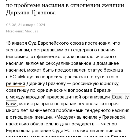
по проблеме насилия в отношении женщин
Дарьяна Грязнова
05:08, 31 января 2024
Источник:
Meduza
16 января Суд Европейского союза
постановил
, что
женщинам, пострадавшим от гендерного насилия
(например, от физического или психологического
насилия, включая сексуализированное и домашнее
насилие), может быть предоставлен статус беженца
в ЕС. «Медуза» попросила рассказать о сути этого
решения
Дарьяну Грязнову — российскую юристку,
советницу по юридическим вопросам в Евразии
в международной правозащитной организации
Equality 
Now
, магистра права по правам человека, которая
много лет занимается проблемами гендерного насилия
в отношении женщин. «Медуза» выяснила у Грязновой,
насколько обязательно для государств — членов
Евросоюза решение Суда ЕС, только ли женщин оно