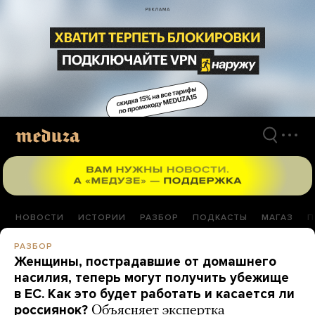
Перейти
к
материалам
НОВОСТИ
ИСТОРИИ
РАЗБОР
ПОДКАСТЫ
МАГАЗ
П
РАЗБОР
Женщины, пострадавшие от домашнего
насилия, теперь могут получить убежище
в ЕС. Как это будет работать и касается ли
россиянок?
Объясняет экспертка