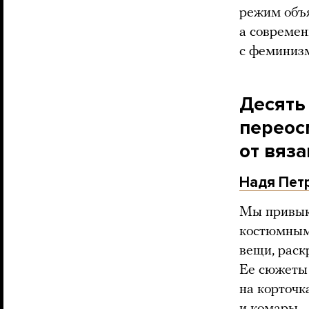
режим объя
а современ
с феминизм
Десять
переос
от вяза
Надя Пет
Мы привык
костюмным
вещи, раск
Ее сюжеты 
на корточк