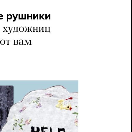
е рушники
 художниц
ют вам