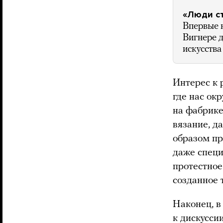
«Люди ст
Впервые 
Вигнере д
искусства
Интерес к 
где нас ок
на фабрике
вязание, д
образом пр
даже специ
протестное
созданное
Наконец, в
к дискусси