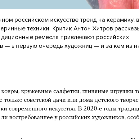
нном российском искусстве тренд на керамику, 
таринные техники. Критик Антон Хитров рассказ
адиционные ремесла привлекают российских
 — в первую очередь художниц — и за кем из н
ковры, кружевные салфетки, глиняные игрушки т
е только советской дачи или дома детского творче
вки современного искусства. В 2020-е годы тради
али востребованнее у российских художников, осо