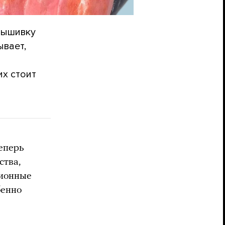
вышивку
ывает,
их стоит
еперь
ства,
ционные
бенно