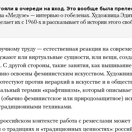
ояли в очереди на вход. Это вообще была прелес
на «Медузе» — интервью о гобеленах. Художница Эдит
елает их с 1960-х и рассказывает об истории этого св
ручному труду — естественная реакция на соврем
ружают или виртуальные сущности, или вещи, соз
. С другой стороны, такие занятия, как вышивание
авно освоены феминистским искусством. Художни
отестуют против иерархий в искусстве и в общест
альный термин «крафтивизм», который описывае
 (обычно феминистское или природозащитное) иск
 традиционными техниками.
 российском контексте работа с ремеслами может
и о традициях и «традиционных ценностях»: росси