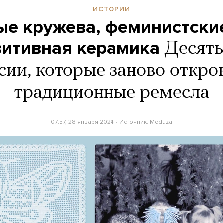
ИСТОРИИ
ые кружева, феминистски
зитивная керамика
Десять
ссии, которые заново откро
традиционные ремесла
07:57, 28 января 2024
Источник:
Meduza