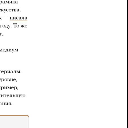
ерамика
кусства,
», —
писала
году. То же
т,
 медиум
териалы.
уровне,
пример,
лнительную
ания.