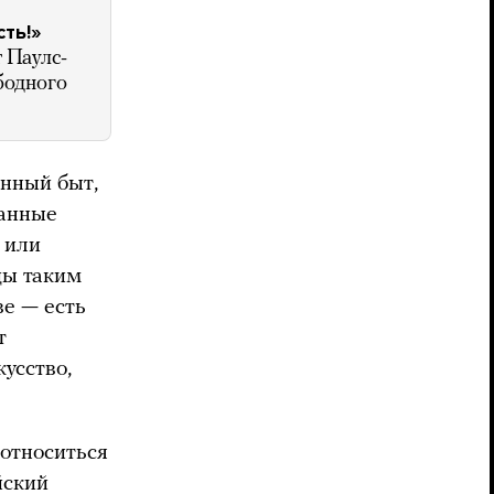
ть!»
 Паулс-
ободного
енный быт,
данные
 или
цы таким
ве — есть
т
усство,
 относиться
йский