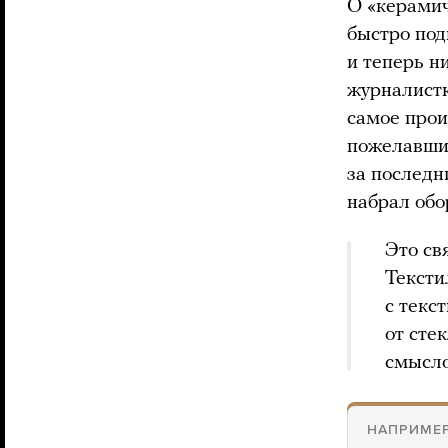
О «керамич
быстро под
и теперь н
журналистк
самое прои
пожелавший
за последн
набрал обо
Это св
Тексти
с текс
от сте
смысло
НАПРИМЕР