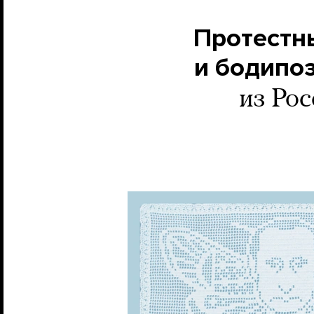
Протестн
и бодипо
из Ро