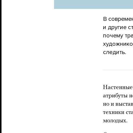
В совреме
и другие с
почему тр
художников
следить.
Настенные 
атрибуты н
но и выста
техники ст
молодых.