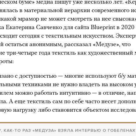
еском буме» медиа пишут уже несколько лет. «К
нялась в материальной иерархии современного ис
икакой мрамор не может смотреть на нее свысока
а Екатерина Савченко для сайта Blueprint в 2020 
сходит сегодня с текстильным искусством. Экспер
 остаться анонимным, рассказал «Медузе», что
ие три-четыре года текстиль как художественный
роты:
язано с доступностью — многие используют б/у ма
льными техниками не нужно владеть на высоком 
тилем можно работать интуитивно — в отличие, на
кла. А еще текстиль сам по себе часто несет допо
вую нагрузку либо становится объектом исследов
, КАК-ТО РАЗ «МЕДУЗА» ВЗЯЛА ИНТЕРВЬЮ О ГОБЕЛЕНАХ