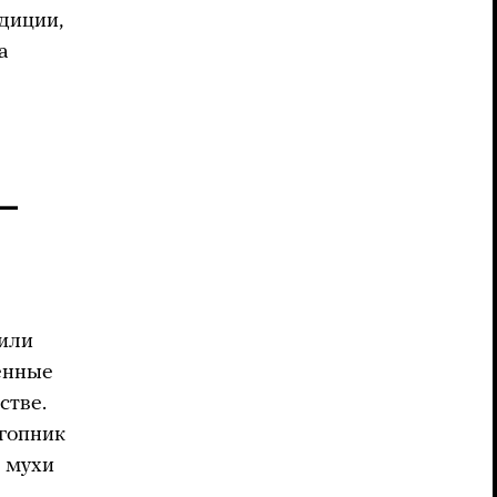
диции,
а
 —
или
енные
стве.
 гопник
 мухи