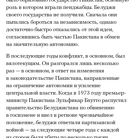
было образовано государство Пакистан, основную
роль в котором играли пенджабцы. Белуджи
своего государства не получили. Сначала они
пытались бороться за независимость, однако
достаточно быстро отказались от этой идеи,
согласившись быть частью Пакистана в обмен
на значительную автономию.
В последующие годы конфликт, в основном, был
вялотекущим. Он разгорался лишь несколько
раз — в основном, в ответ на изменения
в законодательстве Пакистана, направленные
на ограничение автономии и усиление
центральной власти. Когда в 1973 году премьер-
министр Пакистана Зульфикар Бхутто распустил
правительство Белуджистана по обвинению
в госизмене и ввел в регионе чрезвычайное
положение, белуджи ответили партизанской
войной — за следующие четыре года с каждой
из сторон были убиты по несколько тысяч