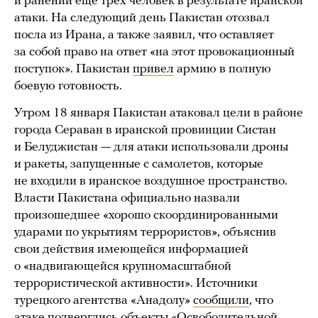
и ранении еще трех человек в результате иранской
атаки. На следующий день Пакистан отозвал
посла из Ирана, а также заявил, что оставляет
за собой право на ответ «на этот провокационный
поступок». Пакистан
привел
армию в полную
боевую готовность.
Утром 18 января Пакистан атаковал цели в районе
города Сераван в иранской провинции Систан
и Белуджистан — для атаки использовали дроны
и ракеты, запущенные с самолетов, которые
не входили в иранское воздушное пространство.
Власти Пакистана официально назвали
произошедшее «хорошо скоординированными
ударами по укрытиям террористов», объяснив
свои действия имеющейся информацией
о «надвигающейся крупномасштабной
террористической активности». Источники
турецкого агентства «Анадолу»
сообщили
, что
атаке подверглись объекты «Освободительной