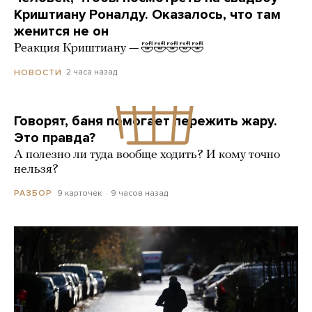
Криштиану Роналду. Оказалось, что там
женится не он
Реакция Криштиану — 🤣🤣🤣🤣🤣
2 часа назад
НОВОСТИ
Говорят, баня помогает пережить жару.
Это правда?
А полезно ли туда вообще ходить? И кому точно
нельзя?
9 карточек
9 часов назад
РАЗБОР