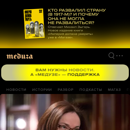
Перейти
к
материалам
НОВОСТИ
ИСТОРИИ
РАЗБОР
ПОДКАСТЫ
МАГАЗ
П