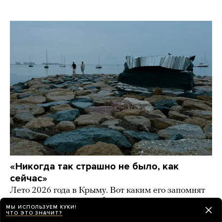
«Никогда так страшно не было, как
сейчас»
Лето 2026 года в Крыму. Вот каким его запомнят
жители полуострова — без топлива, электричества,
МЫ ИСПОЛЬЗУЕМ КУКИ!
работы и туристов. Фоторепортаж «Берега»
ЧТО ЭТО ЗНАЧИТ?