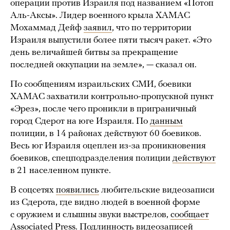
операции против Израиля под названием «Потоп
Аль-Аксы». Лидер военного крыла ХАМАС
Мохаммад Дейф
заявил
, что по территории
Израиля выпустили более пяти тысяч ракет. «Это
день величайшей битвы за прекращение
последней оккупации на земле», — сказал он.
По сообщениям израильских СМИ, боевики
ХАМАС захватили контрольно-пропускной пункт
«Эрез», после чего проникли в приграничный
город Сдерот на юге Израиля. По
данным
полиции, в 14 районах действуют 60 боевиков.
Весь юг Израиля оцеплен из-за проникновения
боевиков, спецподразделения полиции
действуют
в 21 населенном пункте.
В соцсетях
появились
любительские видеозаписи
из Сдерота, где видно людей в военной форме
с оружием и слышны звуки выстрелов,
сообщает
Associated Press. Подлинность видеозаписей