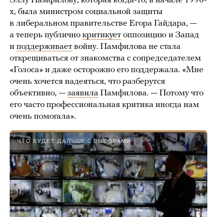
Эллу Памфилову, которая когда-то, в начале 1990-
х, была министром социальной защиты
в либеральном правительстве Егора Гайдара, —
а теперь публично
критикует
оппозицию и Запад
и
поддерживает
войну. Памфилова не стала
открещиваться от знакомства с сопредседателем
«Голоса» и даже осторожно его поддержала. «Мне
очень хочется надеяться, что разберутся
объективно, —
заявила
Памфилова. — Потому что
его часто профессиональная критика иногда нам
очень помогала».
ЧТО БУДЕТ ДАЛЬШЕ С ВЫБОРАМИ