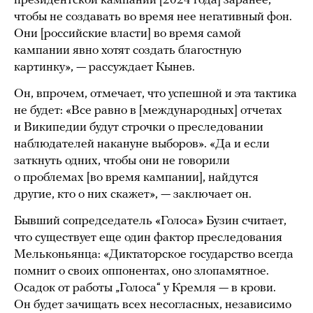
президентской кампании [2024 года] заранее,
чтобы не создавать во время нее негативный фон.
Они [российские власти] во время самой
кампании явно хотят создать благостную
картинку», — рассуждает Кынев.
Он, впрочем, отмечает, что успешной и эта тактика
не будет: «Все равно в [международных] отчетах
и Википедии будут строчки о преследовании
наблюдателей накануне выборов». «Да и если
заткнуть одних, чтобы они не говорили
о проблемах [во время кампании], найдутся
другие, кто о них скажет», — заключает он.
Бывший сопредседатель «Голоса» Бузин считает,
что существует еще один фактор преследования
Мельконьянца: «Диктаторское государство всегда
помнит о своих оппонентах, оно злопамятное.
Осадок от работы „Голоса“ у Кремля — в крови.
Он будет зачищать всех несогласных, независимо