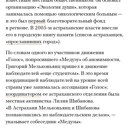
известным местным общественником: он основал
организацию «Экология души», которая
занималась помощью онкологическим больным —
и это был
первый
благотворительный фонд
в регионе. В 2005-м астраханские власти внесли
его в городскую книгу памяти (список астраханцев,
«прославивших
город»).
По словам одного из участников движения
«Голос», попросившего «Медузу» об анонимности,
Григорий Мельконьянц пришел в движение
наблюдателей «еще студентом». В это время
координацией наблюдателей на уровне всей
страны уже занималась ассоциация «Голос»;
координатором
ее астраханского отделения была
местная активистка Лилия Шибанова.
«В Астрахани Мельконьянц и Шибанова
познакомились по наблюдательским делам», —
указывает собеседник «Медузы».