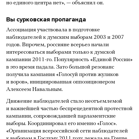
но единого центра нет», — объяснил он.
Вы сурковская пропаганда
Ассоциация участвовала в подготовке
наблюдателей к думским выборам 2003 и 2007
годов. Впрочем, россияне всерьез начали
интересоваться выборами только к думской
кампании 2011-го. Популярность «Единой России»
в это время падала. Зато большой резонанс
получила кампания «Голосуй против жуликов
и воров», инициированная оппозиционером
Алексеем Навальным.
Движение наблюдателей стало неотъемлемой
и важнейшей частью беспрецедентной протестной
кампании, сопровождавшей парламентские
выборы. Координировал его именно «Голос».
«Организация всероссийской сети наблюдателей
к выборам в Госдуму 2011 году лежала на Грише.