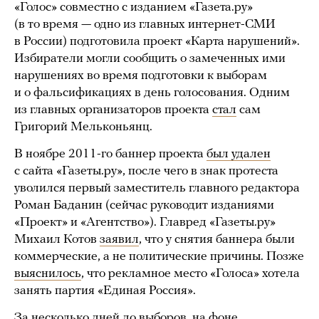
«Голос» совместно с изданием «Газета.ру»
(в то время — одно из главных интернет-СМИ
в России) подготовила проект «Карта нарушений».
Избиратели могли сообщить о замеченных ими
нарушениях во время подготовки к выборам
и о фальсификациях в день голосования. Одним
из главных организаторов проекта
стал
сам
Григорий Мельконьянц.
В ноябре 2011-го баннер проекта
был удален
с сайта «Газеты.ру», после чего в знак протеста
уволился первый заместитель главного редактора
Роман Баданин (сейчас руководит изданиями
«Проект» и «Агентство»). Главред «Газеты.ру»
Михаил Котов
заявил
, что у снятия баннера были
коммерческие, а не политические причины. Позже
выяснилось
, что рекламное место «Голоса» хотела
занять партия «Единая Россия».
За несколько дней до выборов, на фоне