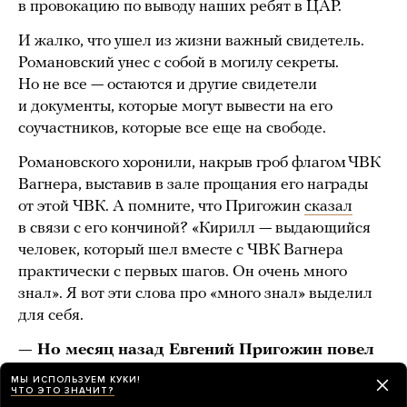
в провокацию по выводу наших ребят в ЦАР.
И жалко, что ушел из жизни важный свидетель.
Романовский унес с собой в могилу секреты.
Но не все — остаются и другие свидетели
и документы, которые могут вывести на его
соучастников, которые все еще на свободе.
Романовского хоронили, накрыв гроб флагом ЧВК
Вагнера, выставив в зале прощания его награды
от этой ЧВК. А помните, что Пригожин
сказал
в связи с его кончиной? «Кирилл — выдающийся
человек, который шел вместе с ЧВК Вагнера
практически с первых шагов. Он очень много
знал». Я вот эти слова про «много знал» выделил
для себя.
— Но месяц назад Евгений Пригожин повел
несколько тысяч бойцов ЧВК Вагнера
МЫ ИСПОЛЬЗУЕМ КУКИ!
ЧТО ЭТО ЗНАЧИТ?
на Москву. На него даже завели (правда,