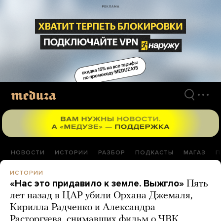
Перейти
к
материалам
НОВОСТИ
ИСТОРИИ
РАЗБОР
ПОДКАСТЫ
МАГАЗ
П
ИСТОРИИ
«Нас это придавило к земле. Выжгло»
Пять
лет назад в ЦАР убили Орхана Джемаля,
Кирилла Радченко и Александра
Расторгуева, снимавших фильм о ЧВК