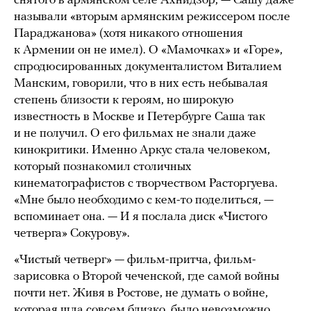
снятого в армянском селе Ахнидзор, — Сашу даже
называли «вторым армянским режиссером после
Параджанова» (хотя никакого отношения
к Армении он не имел). О «Мамочках» и «Горе»,
спродюсированных документалистом Виталием
Манским, говорили, что в них есть небывалая
степень близости к героям, но широкую
известность в Москве и Петербурге Саша так
и не получил. О его фильмах не знали даже
кинокритики. Именно Аркус стала человеком,
который познакомил столичных
кинематографистов с творчеством Расторгуева.
«Мне было необходимо с кем-то поделиться, —
вспоминает она. — И я послала диск «Чистого
четверга» Сокурову».
«Чистый четверг» — фильм-притча, фильм-
зарисовка о Второй чеченской, где самой войны
почти нет. Живя в Ростове, не думать о войне,
которая шла совсем близко, было невозможно.