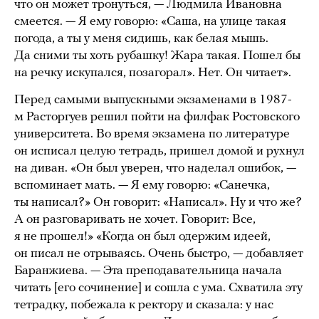
что он может тронуться, — Людмила Ивановна
смеется. — Я ему говорю: «Саша, на улице такая
погода, а ты у меня сидишь, как белая мышь.
Да сними ты хоть рубашку! Жара такая. Пошел бы
на речку искупался, позагорал». Нет. Он читает».
Перед самыми выпускными экзаменами в 1987-
м Расторгуев решил пойти на филфак Ростовского
университета. Во время экзамена по литературе
он исписал целую тетрадь, пришел домой и рухнул
на диван. «Он был уверен, что наделал ошибок, —
вспоминает мать. — Я ему говорю: «Санечка,
ты написал?» Он говорит: «Написал». Ну и что же?
А он разговаривать не хочет. Говорит: Все,
я не прошел!» «Когда он был одержим идеей,
он писал не отрываясь. Очень быстро, — добавляет
Баранжиева. — Эта преподавательница начала
читать [его сочинение] и сошла с ума. Схватила эту
тетрадку, побежала к ректору и сказала: у нас