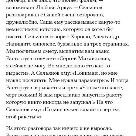
договор, и он знал, что делает фильм, —
вспоминает Любовь Аркус. — Сельянов
разговаривал с Сашей очень осторожно,
дружелюбно. Саша ему рассказывает какую-то
немыслимую историю, которую он хотел бы
писать. Сельянов говорит: Хорошо, Александр.
Напишите синопсис, буквально на трех страницах.
Мы посчитаем смету, выплатим вам аванс.
Расторгуев отвечает: «Сергей Михайлович,
я сейчас не могу. Во мне должно это как-то
вырасти». А Сельянов ему: «Понимаю, но мне
нужно посчитать. Мне нужны параметры». И тогда
Расторгуев взрывается и орет: «Что же это такое,
черт возьми! Я вам предлагаю запустить ракету,
которую никто никогда не запускал!» На что
Сельянов ему: «Но мне нужен какой-то чертеж
этой ракеты!»»
Из этого разговора так ничего и не выросло.
Расторгуев не смог и не захотел писать синопсис.