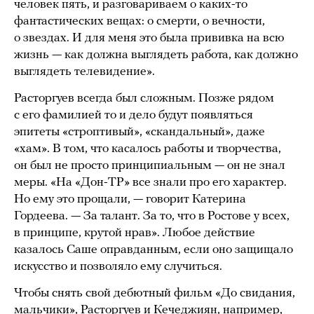
человек пять, и разговариваем о каких-то
фантастических вещах: о смерти, о вечности,
о звездах. И для меня это была прививка на всю
жизнь — как должна выглядеть работа, как должно
выглядеть телевидение».
Расторгуев всегда был сложным. Позже рядом
с его фамилией то и дело будут появляться
эпитеты «строптивый», «скандальный», даже
«хам». В том, что касалось работы и творчества,
он был не просто принципиальным — он не знал
меры. «На «Дон-ТР» все знали про его характер.
Но ему это прощали, — говорит Катерина
Гордеева. — За талант. За то, что в Ростове у всех,
в принципе, крутой нрав». Любое действие
казалось Саше оправданным, если оно защищало
искусство и позволяло ему случиться.
Чтобы снять свой дебютный фильм «До свидания,
мальчики», Расторгуев и Кечеджиян, например,