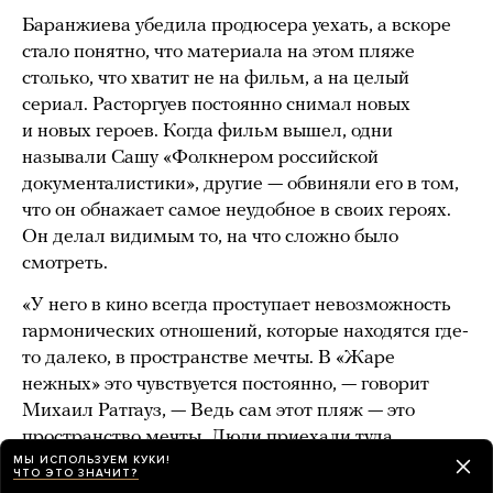
Баранжиева убедила продюсера уехать, а вскоре
стало понятно, что материала на этом пляже
столько, что хватит не на фильм, а на целый
сериал. Расторгуев постоянно снимал новых
и новых героев. Когда фильм вышел, одни
называли Сашу «Фолкнером российской
документалистики», другие — обвиняли его в том,
что он обнажает самое неудобное в своих героях.
Он делал видимым то, на что сложно было
смотреть.
«У него в кино всегда проступает невозможность
гармонических отношений, которые находятся где-
то далеко, в пространстве мечты. В «Жаре
нежных» это чувствуется постоянно, — говорит
Михаил Ратгауз, — Ведь сам этот пляж — это
пространство мечты. Люди приехали туда
МЫ ИСПОЛЬЗУЕМ КУКИ!
за очередной порцией счастья. Ты находишься
ЧТО ЭТО ЗНАЧИТ?
визави со своей мечтой, которая может тебя