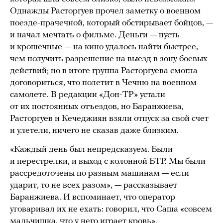
Однажды Расторгуев прочел заметку о военном
поезде-прачечной, который обстирывает бойцов, —
и начал мечтать о фильме. Деньги — пусть
и крошечные — на кино удалось найти быстрее,
чем получить разрешение на выезд в зону боевых
действий; но в итоге группа Расторгуева смогла
договориться, что полетит в Чечню на военном
самолете. В редакции «Дон-ТР» устали
от их постоянных отъездов, но Баранжиева,
Расторгуев и Кечеджиян взяли отпуск за свой счет
и улетели, ничего не сказав даже близким.
«Каждый день был непредсказуем. Были
и перестрелки, и выход с колонной БТР. Мы были
рассредоточены по разным машинам — если
ударит, то не всех разом», — рассказывает
Баранжиева. И вспоминает, что оператор
уговаривал их не ехать: говорил, что Саша «совсем
мальчишка, что у него играет кровь».