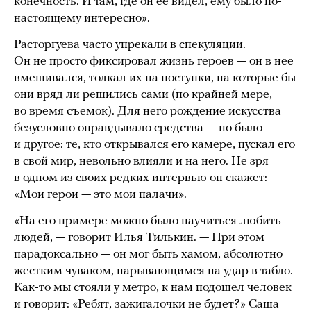
конечность. И там, где он ее видел, ему было по-
настоящему интересно».
Расторгуева часто упрекали в спекуляции.
Он не просто фиксировал жизнь героев — он в нее
вмешивался, толкал их на поступки, на которые бы
они вряд ли решились сами (по крайней мере,
во время съемок). Для него рождение искусства
безусловно оправдывало средства — но было
и другое: те, кто открывался его камере, пускал его
в свой мир, невольно влияли и на него. Не зря
в одном из своих редких интервью он скажет:
«Мои герои — это мои палачи».
«На его примере можно было научиться любить
людей, — говорит Илья Тилькин. — При этом
парадоксально — он мог быть хамом, абсолютно
жестким чуваком, нарывающимся на удар в табло.
Как-то мы стояли у метро, к нам подошел человек
и говорит: «Ребят, зажигалочки не будет?» Саша