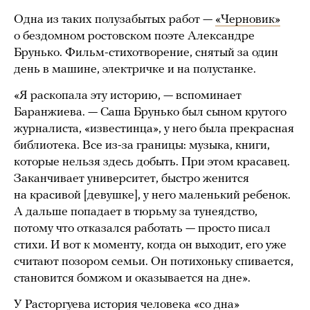
Одна из таких полузабытых работ —
«Черновик»
о бездомном ростовском поэте Александре
Брунько. Фильм-стихотворение, снятый за один
день в машине, электричке и на полустанке.
«Я раскопала эту историю, — вспоминает
Баранжиева. — Саша Брунько был сыном крутого
журналиста, «известинца», у него была прекрасная
библиотека. Все из-за границы: музыка, книги,
которые нельзя здесь добыть. При этом красавец.
Заканчивает университет, быстро женится
на красивой [девушке], у него маленький ребенок.
А дальше попадает в тюрьму за тунеядство,
потому что отказался работать — просто писал
стихи. И вот к моменту, когда он выходит, его уже
считают позором семьи. Он потихоньку спивается,
становится бомжом и оказывается на дне».
У Расторгуева история человека «со дна»