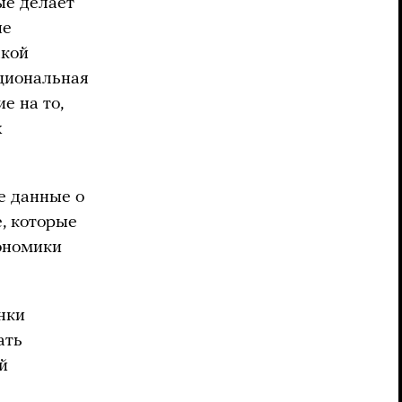
ые делает
ые
акой
ациональная
е на то,
х
ые данные о
, которые
ономики
нки
ать
й