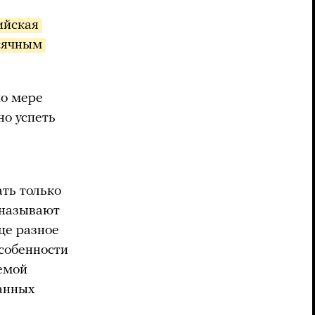
ийская 
сячным 
по мере
но успеть
ать только
 называют
це разное
особенности
аемой
данных