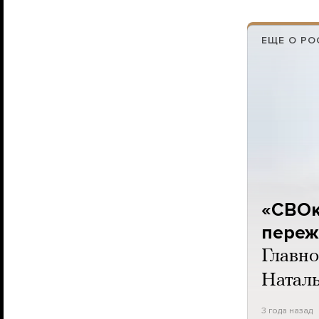
ЕЩЕ О Р
«СВОк
переж
Главно
Наталь
3 года назад