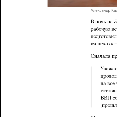
Александр Каза
В ночь на 
рабочую в
подготовил
«успехах» 
Сначала пр
Уважае
продол
на все
готовя
ВВП со
[прошл