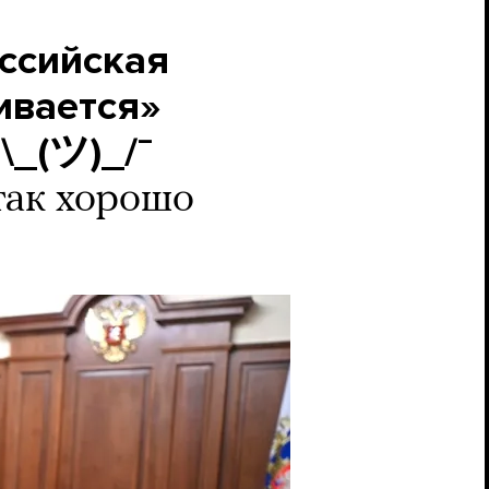
ссийская
ивается»
\_(ツ)_/¯
так хорошо