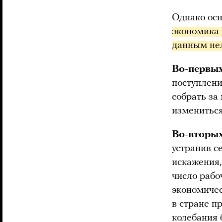
Однако ос
экономика 
данным не
Во-первы
поступлени
собрать за
измениться
Во-вторы
устранив с
искажения,
число рабо
экономичес
в стране п
колебания 