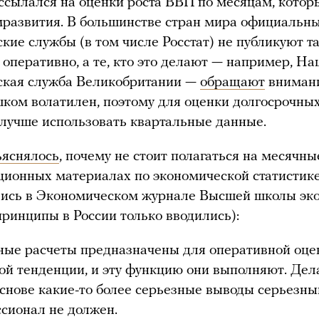
сылался на оценки роста ВВП по месяцам, котор
развития. В большинстве стран мира официальн
ские службы (в том числе Росстат) не публикуют т
 оперативно, а те, кто это делают — например, Н
ская служба Великобритании —
обращают
внимани
шком волатилен, поэтому для оценки долгосрочны
лучше использовать квартальные данные.
ъяснялось
, почему не стоит полагаться на месячн
ционных материалах по экономической статистике
лись в Экономическом журнале Высшей школы эк
 принципы в России только вводились):
ые расчеты предназначены для оперативной оце
ой тенденции, и эту функцию они выполняют. Дел
основе какие-то более серьезные выводы серьезны
сионал не должен.