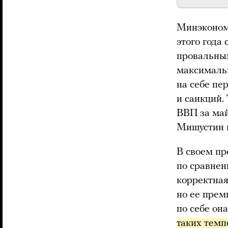
Минэконом
этого года
провальным
максимальн
на себе пе
и санкций.
ВВП за ма
Мишустин н
В своем пр
по сравнен
корректная
но ее прем
по себе он
таких темп