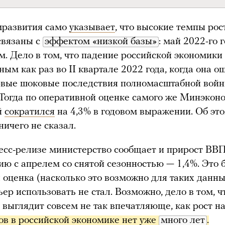
развития само
указывает
, что высокие темпы рос
 связаны с
эффектом «низкой базы»
: май 2022-го 
. Дело в том, что падение российской экономики
ым как раз во II квартале 2022 года, когда она о
рвые шоковые последствия полномасштабной вой
 Тогда по оперативной оценке самого же Минэкон
й
сократился
на 4,3% в годовом выражении. Об эт
ичего не сказал.
есс-релизе министерство сообщает и прирост ВВП
ию с апрелем со снятой сезонностью — 1,4%. Это 
 оценка (насколько это возможно для таких данны
ьер использовать не стал. Возможно, дело в том, ч
а выглядит совсем не так впечатляюще, как рост н
ов в российской экономике 
нет уже 
много лет
.