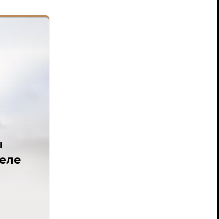
ы
деле