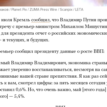
ков / Planet Pix / ZUMA Press Wire / Scanpix / LETA
5 июля Кремль
сообщил
, что Владимир Путин про
стречу с премьер-министром Михаилом Мишустин
 для президента отчет о российских экономически
— и текущих, и будущих.
емьер сообщил президенту данные о росте ВВП:
мый Владимир Владимирович, экономика стран
жает уверенно восстанавливаться, несмотря на са
 чинимые нашей стране препятствия. Я как раз сей
сь к вам, смотрел цифры: за пять месяцев сегодня 
ставил 0,6%. Но, что очень важно, май [этого года
ого] — 5,4%.