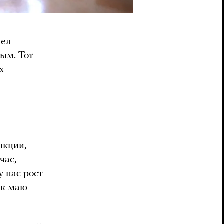
вел
ым. Тот
х
ы
нкции,
час,
у нас рост
] к маю