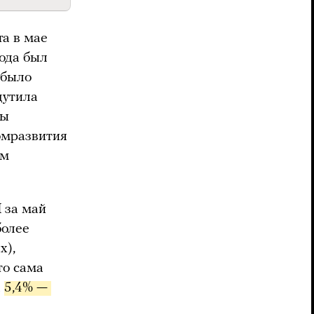
та в мае
года был
 было
щутила
ны
омразвития
ом
 за май
более
х),
то сама
а
5,4% — 