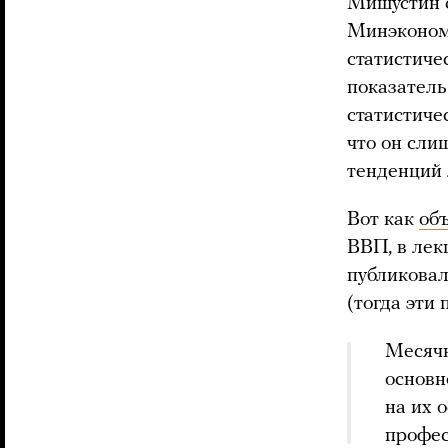
Мишустин с
Минэконом
статистиче
показатель
статистиче
что он сли
тенденций 
Вот как
об
ВВП, в лек
публикова
(тогда эти
Месячн
основн
на их 
профес