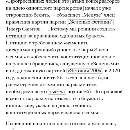
«Прогрессивных людей это [атаки консерваторов
на идею однополого партнерства] начало уже
откровенно бесить, — объясняет „Медузе“ член
правления партии партии
„Зеленые Эстонии“
Тимур Сагитов. — Поэтому мы решили создать
петицию
за признание однополых браков».
Петицию с требованием «изменить
дискриминирующий однополые пары Закон
о семье» и «обеспечить конституционное право
на равное обращение», запущенную «Зелеными»
и поддержанную партией
«Эстония 200»
, в 2020
году подписали почти 36 тысяч человек (для
рассмотрения документа парламентом
необходима всего
тысяча
подписей). Но правовой
комитет парламента отказался обсуждать
инициативу, указав на достаточность
конституционных норм и закона о семье.
Нынешний пакет поправок готовила уже новая,