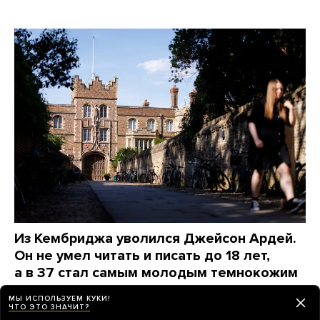
Из Кембриджа уволился Джейсон Ардей.
Он не умел читать и писать до 18 лет,
а в 37 стал самым молодым темнокожим
профессором в университете
МЫ ИСПОЛЬЗУЕМ КУКИ!
Сейчас его обвинили в плагиате, а к его биографии
ЧТО ЭТО ЗНАЧИТ?