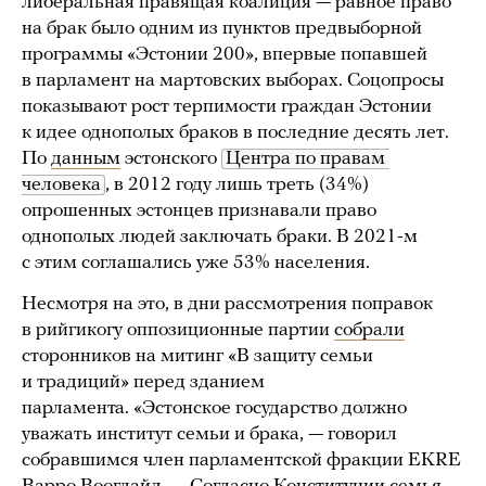
либеральная правящая коалиция — равное право
на брак было одним из пунктов предвыборной
программы «Эстонии 200», впервые попавшей
в парламент на мартовских выборах. Соцопросы
показывают рост терпимости граждан Эстонии
к идее однополых браков в последние десять лет.
По
данным
эстонского
Центра по правам 
человека
, в 2012 году лишь треть (34%)
опрошенных эстонцев признавали право
однополых людей заключать браки. В 2021-м
с этим соглашались уже 53% населения.
Несмотря на это, в дни рассмотрения поправок
в рийгикогу оппозиционные партии
собрали
сторонников на митинг «В защиту семьи
и традиций» перед зданием
парламента. «Эстонское государство должно
уважать институт семьи и брака, — говорил
собравшимся член парламентской фракции EKRE