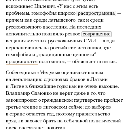
вспоминает Цилевич. «У нас с этим есть
проблемы, гомофобия широко
распространена
—
причем как среди латышского, так и среди
русскоязычного населения. На последних
дополнительно повлияло резкое
сокращение
вещания местных русскоязычных СМИ — люди
переключились на российские источники, где
гомофобия и „традиционные ценности“
продвигаются
постоянно», — объясняет политик.
Собеседники «Медузы» оценивают шансы
на легализацию однополых браков в Латвии
и Литве в ближайшие годы как не очень высокие.
Владимир Симонко не верит даже в то, что
законопроект о гражданском партнерстве пройдет
третье чтение в литовском сейме: до выборов
в стране остается год, поэтому правительство
вряд ли захочет брать на себя такой политический
риск, рассуждает политик.