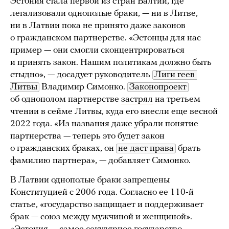
Эстония стала первой из стран Балтии, где
легализовали однополые браки, — ни в Литве,
ни в Латвии пока не принято даже законов
о гражданском партнерстве. «Эстонцы для нас
пример — они смогли сконцентрироваться
и принять закон. Нашим политикам должно быть
стыдно», — досадует руководитель
Лиги геев 
Литвы
Владимир Симонко.
Законопроект
об однополом партнерстве
застрял
на третьем
чтении в сейме Литвы, куда его внесли еще весной
2022 года. «Из названия даже убрали понятие
партнерства — теперь это будет закон
о гражданских браках, он
не даст права
брать
фамилию партнера», — добавляет Симонко.
В Латвии однополые браки запрещены
Конституцией с 2006 года. Согласно ее 110-й
статье, «государство защищает и поддерживает
брак — союз между мужчиной и женщиной».