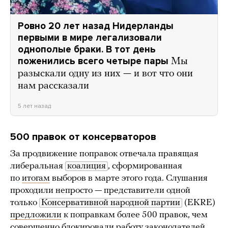
Ровно 20 лет назад Нидерланды
первыми в мире легализовали
однополые браки. В тот день
поженились всего четыре пары
Мы
разыскали одну из них — и вот что они
нам рассказали
5 лет назад
500 правок от консерваторов
За продвижение поправок отвечала правящая
либеральная
коалиция
, сформированная
по
итогам
выборов в марте этого года. Слушания
проходили непросто — представители одной
только
Консервативной народной партии
(EKRE)
предложили
к поправкам более 500 правок, чем
совершенно блокировали работу законодателей.