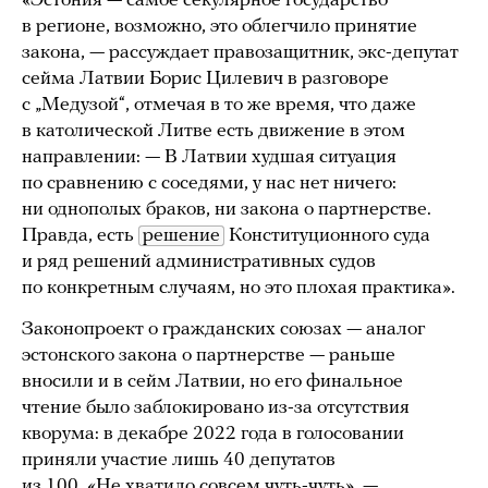
«Эстония — самое секулярное государство
в регионе, возможно, это облегчило принятие
закона, — рассуждает правозащитник, экс-депутат
сейма Латвии Борис Цилевич в разговоре
с „Медузой“, отмечая в то же время, что даже
в католической Литве есть движение в этом
направлении: — В Латвии худшая ситуация
по сравнению с соседями, у нас нет ничего:
ни однополых браков, ни закона о партнерстве.
Правда, есть
решение
Конституционного суда
и ряд решений административных судов
по конкретным случаям, но это плохая практика».
Законопроект о гражданских союзах — аналог
эстонского закона о партнерстве — раньше
вносили и в сейм Латвии, но его финальное
чтение было заблокировано из-за отсутствия
кворума: в декабре 2022 года в голосовании
приняли участие лишь 40 депутатов
из 100. «Не хватило совсем чуть-чуть», —