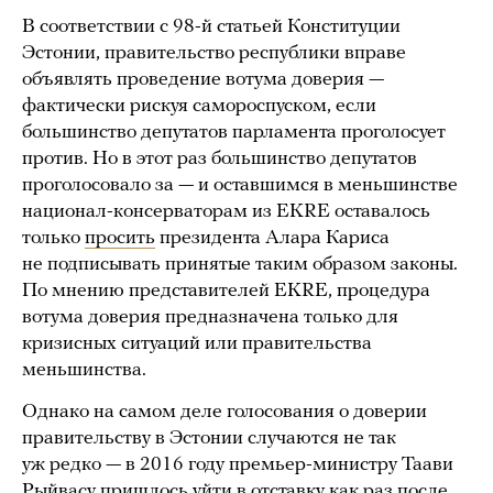
В соответствии с 98-й статьей Конституции
Эстонии, правительство республики вправе
объявлять проведение вотума доверия —
фактически рискуя самороспуском, если
большинство депутатов парламента проголосует
против. Но в этот раз большинство депутатов
проголосовало за — и оставшимся в меньшинстве
национал-консерваторам из EKRE оставалось
только
просить
президента Алара Кариса
не подписывать принятые таким образом законы.
По мнению представителей EKRE, процедура
вотума доверия предназначена только для
кризисных ситуаций или правительства
меньшинства.
Однако на самом деле голосования о доверии
правительству в Эстонии случаются не так
уж редко — в 2016 году премьер-министру Таави
Рыйвасу пришлось
уйти
в отставку как раз после