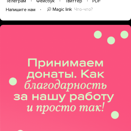
Телеграм
Фейсбук
Твиттер
PDF
Magic link
Что-что?
Напишите нам