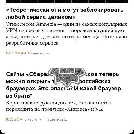
«Теоретически они могут заблокировать
любой сервис целиком»
Этим летом Amnezia — один из самых популярных
VPN-сервисов у россиян — пережил крупнейшую
атаку, которая длилась полтора месяца. Интервью
разработчика сервиса
5 дней назад
ИСТОРИИ
Сайты «Сбера» и других банков теперь
можно открыть только в российских
браузерах. Это опасно? И какой браузер
выбрать?
Короткая инструкция для тех, кто опасается
переходить на продукты «Яндекса» и VK
3 карточки
3 дня назад
РАЗБОР