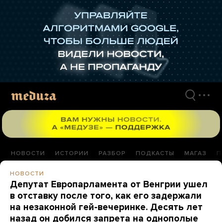
Перейти
к
материалам
НОВОСТИ
ИСТОРИИ
РАЗБОР
ПОДКАСТЫ
МАГАЗ
П
НОВОСТИ
Депутат Европарламента от Венгрии ушел
в отставку после того, как его задержали
на незаконной гей-вечеринке. Десять лет
назад он добился запрета на однополые