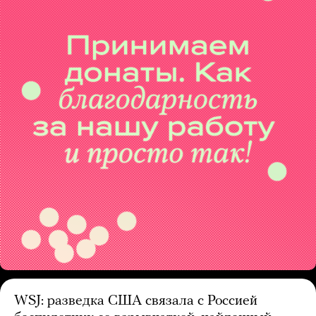
WSJ: разведка США связала с Россией