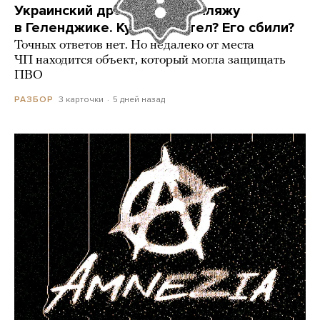
Украинский дрон попал по пляжу
в Геленджике. Куда он летел? Его сбили?
Точных ответов нет. Но недалеко от места
ЧП находится объект, который могла защищать
ПВО
3 карточки
5 дней назад
РАЗБОР