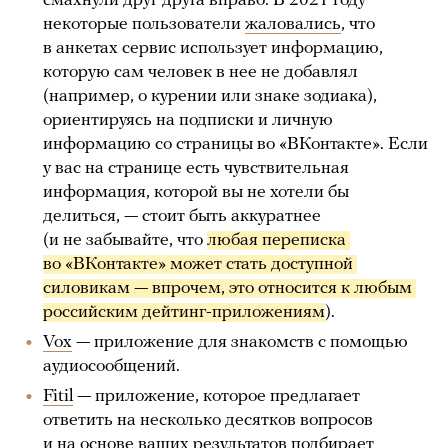
смахнули друг друга вправо. В 2021 году
некоторые пользователи
жаловались
, что
в анкетах сервис использует информацию,
которую сам человек в нее не добавлял
(например, о курении или знаке зодиака),
ориентируясь на подписки и личную
информацию со страницы во «ВКонтакте». Если
у вас на странице есть чувствительная
информация, которой вы не хотели бы
делиться, — стоит быть аккуратнее
(и не забывайте, что
любая переписка 
во «ВКонтакте» может стать доступной 
силовикам — впрочем, это относится к любым 
российским дейтинг-приложениям
).
Vox
— приложение для знакомств с помощью
аудиосообщений.
Fitil
— приложение, которое предлагает
ответить на несколько десятков вопросов
и на основе ваших результатов подбирает