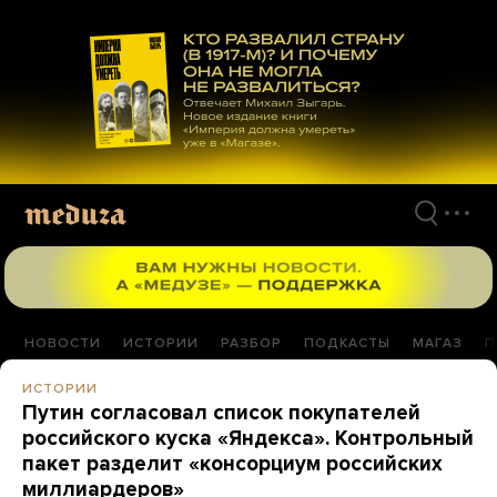
Перейти
к
материалам
НОВОСТИ
ИСТОРИИ
РАЗБОР
ПОДКАСТЫ
МАГАЗ
П
ИСТОРИИ
Путин согласовал список покупателей
российского куска «Яндекса». Контрольный
пакет разделит «консорциум российских
миллиардеров»