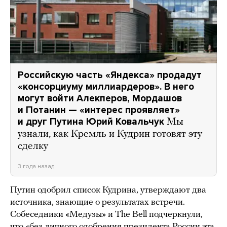
Российскую часть «Яндекса» продадут
«консорциуму миллиардеров». В него
могут войти Алекперов, Мордашов
и Потанин — «интерес проявляет»
и друг Путина Юрий Ковальчук
Мы
узнали, как Кремль и Кудрин готовят эту
сделку
3 года назад
Путин одобрил список Кудрина, утверждают два
источника, знающие о результатах встречи.
Собеседники «Медузы» и The Bell подчеркнули,
что «без личного одобрения президента России эта