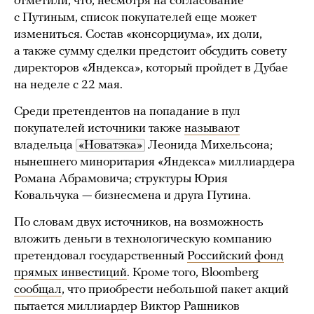
отметили, что, несмотря на согласование
с Путиным, список покупателей еще может
измениться. Состав «консорциума», их доли,
а также сумму сделки предстоит обсудить совету
директоров «Яндекса», который пройдет в Дубае
на неделе с 22 мая.
Среди претендентов на попадание в пул
покупателей источники также
называют
владельца
«Новатэка»
Леонида Михельсона;
нынешнего миноритария «Яндекса» миллиардера
Романа Абрамовича; структуры Юрия
Ковальчука — бизнесмена и друга Путина.
По словам двух источников, на возможность
вложить деньги в технологическую компанию
претендовал государственный
Российский фонд
прямых инвестиций
. Кроме того, Bloomberg
сообщал
, что приобрести небольшой пакет акций
пытается миллиардер Виктор Рашников