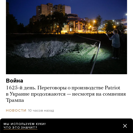
Война
1625-й день. Переговоры о производстве Patriot
в Украине продолжаются — несмотря на сомнения
Трампа
10 часов назад
НОВОСТИ
МЫ ИСПОЛЬЗУЕМ КУКИ!
В Бурятии журналистку Василису Шишкину
ЧТО ЭТО ЗНАЧИТ?