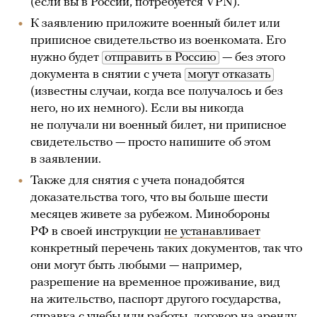
(если вы в России, потребуется VPN).
К заявлению приложите военный билет или
приписное свидетельство из военкомата. Его
нужно будет
отправить в Россию
— без этого
документа в снятии с учета
могут отказать
(известны случаи, когда все получалось и без
него, но их немного). Если вы никогда
не получали ни военный билет, ни приписное
свидетельство — просто напишите об этом
в заявлении.
Также для снятия с учета понадобятся
доказательства того, что вы больше шести
месяцев живете за рубежом. Минобороны
РФ в своей инструкции
не устанавливает
конкретный перечень таких документов, так что
они могут быть любыми — например,
разрешение на временное проживание, вид
на жительство, паспорт другого государства,
справка с учебы или работы, договор на аренду