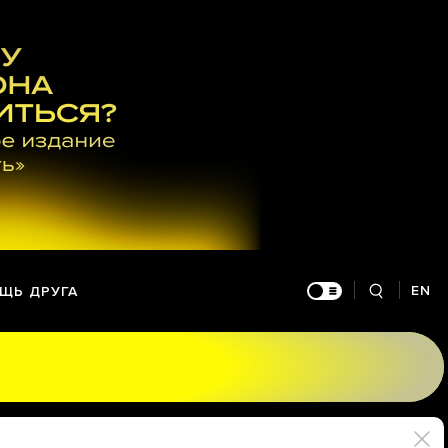
EN
ЩЬ ДРУГА