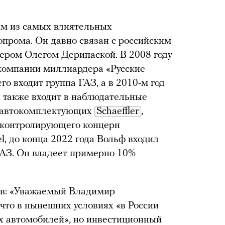
им из самых влиятельных
опрома. Он давно связан с российским
дером Олегом Дерипаской. В 2008 году
 компании миллиардера «Русские
го входит группа ГАЗ, а в 2010-м год
н также входит в наблюдательные
я автокомплектующих
Schaeffler
,
, контролирующего концерн
l, до конца 2022 года Вольф входил
ГАЗ. Он владеет примерно 10%
ов: «Уважаемый Владимир
 что в нынешних условиях «в России
х автомобилей», но инвестиционный