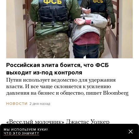
Российская элита боится, что ФСБ
выходит из-под контроля
Путин использует ведомство для удержания
власти. И все чаще склоняется к усилению
давления на бизнес и общество, пишет Bloomberg
2 дня назад
НОВОСТИ
«Веселый молочник» Джастас Уолкер
рассказал, что его вместе с семьей
МЫ ИСПОЛЬЗУЕМ КУКИ!
ЧТО ЭТО ЗНАЧИТ?
собираются выдворить из России