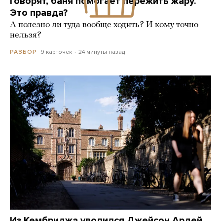
Говорят, баня помогает пережить жару.
Это правда?
А полезно ли туда вообще ходить? И кому точно
нельзя?
9 карточек
24 минуты назад
РАЗБОР
Из Кембриджа уволился Джейсон Ардей.