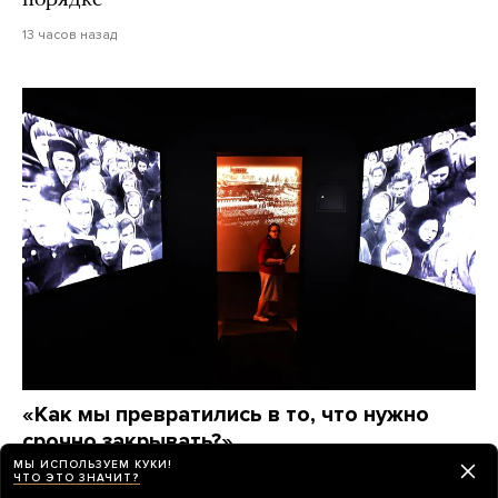
порядке
13 часов назад
«Как мы превратились в то, что нужно
срочно закрывать?»
МЫ ИСПОЛЬЗУЕМ КУКИ!
Что происходило в Музее истории ГУЛАГа, когда
ЧТО ЭТО ЗНАЧИТ?
власти решили его ликвидировать, — и как