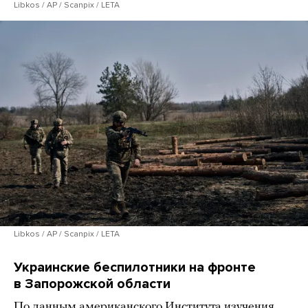
Libkos / AP / Scanpix / LETA
Libkos / AP / Scanpix / LETA
Украинские беспилотники на фронте
в Запорожской области
По
данным
американского Института изучения