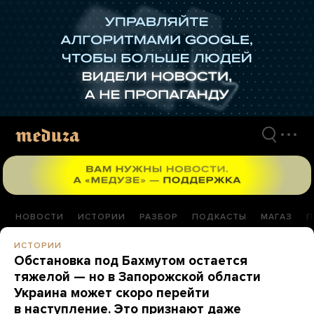
Перейти
к
материалам
НОВОСТИ
ИСТОРИИ
РАЗБОР
ПОДКАСТЫ
МАГАЗ
П
ИСТОРИИ
Обстановка под Бахмутом остается
тяжелой — но в Запорожской области
Украина может скоро перейти
в наступление. Это признают даже