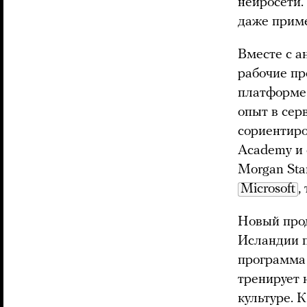
нейросети.
даже прим
Вместе с а
рабочие пр
платформе 
опыт в сер
сориентиро
Academy и 
Morgan Sta
Microsoft
,
Новый прод
Исландии 
программа 
тренирует 
культуре. 