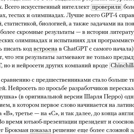
. Всего искусственный интеллект
проверили
боле
ах, тестах и олимпиадах. Лучше всего GPT-4 справ
, статистикой, биологией, а также задачами на п
иболее скромные результаты — в истории литерату
ских олимпиадах и испытаниях для программисто
ь писать код
встроена
в ChatGPT с самого начала)
, что эти результаты затмевают не только преды
, но и нейросети других компаний вроде
Chinchill
 сравнению с предшественниками стало больше т
ей. Нейросеть по просьбе разработчиков переска
лушка» (в оригинальной версии Шарля Перро) од
ем, в котором первое слово начинается на латин
 «B», третье — на «C», и так далее, до конца англ
Во время ютьюб-презентации президент и сооснов
ег Брокман
показал
решение еще более сложной з