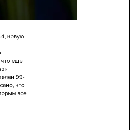
4, новую
о
 что еще
за»
телен 99-
сано, что
торым все