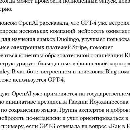
 Когда может произойти полноценный запуск, неи
ерно.
нонсом OpenAI рассказала, что GPT-4 уже встроил
оцессы нескольких компаний: нейросеть оживляет
для изучения языков Duolingo, улучшает пользов
висе электронных платежей Stripe, помогает
ваться клиентам образовательной организации K
структурирует базы данных в финансовой корпор
nley. В чат-боте, встроенном в поисковик Bing ко
 тоже используется GPT-4.
укт OpenAI уже применяется на государственном
по инициативе президента Гвюдни Йоуханнессона
по сохранению языка. Группа экспертов и добров
нейросеть по-исландски и учит ориентироваться в
К примеру, если GPT-3 отвечала на вопрос «Как в