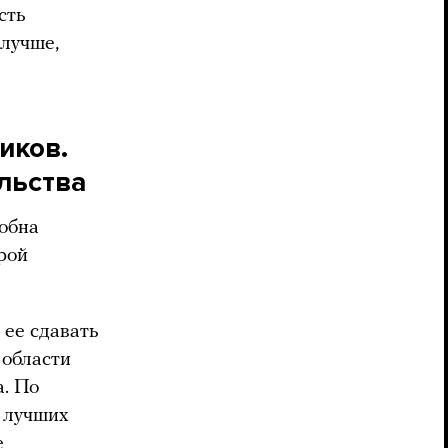
сть
 лучше,
иков.
льства
обна
орой
 ее сдавать
 области
а. По
% лучших
е