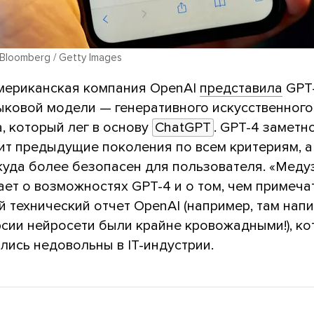
 Bloomberg / Getty Images
американская компания OpenAI
представила
GPT-
ыковой модели — генеративного искусственного
, который лег в основу
ChatGPT
. GPT-4 заметн
ит предыдущие поколения по всем критериям, а
куда более безопасен для пользователя. «Меду
ет о возможностях GPT-4 и о том, чем примеча
 технический отчет OpenAI (например, там напи
рсии нейросети были крайне кровожадными!), ко
лись недовольны в IT-индустрии.