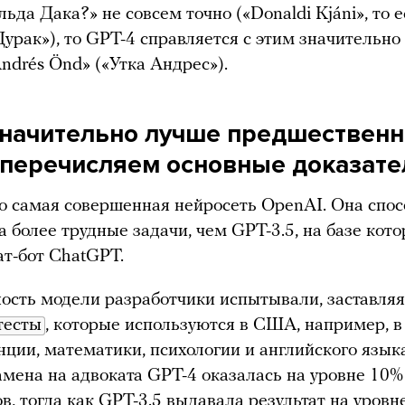
ьда Дака?» не совсем точно («Donaldi Kjáni», то е
урак»), то GPT-4 справляется с этим значительно
ndrés Önd» («Утка Андрес»).
значительно лучше предшественн
 перечисляем основные доказате
о самая совершенная нейросеть OpenAI. Она спос
а более трудные задачи, чем GPT-3.5, на базе кот
ат-бот ChatGPT.
сть модели разработчики испытывали, заставляя
тесты
, которые используются в США, например, в
ции, математики, психологии и английского язык
амена на адвоката GPT-4 оказалась на уровне 10
в, тогда как GPT-3.5 выдавала результат на уровн