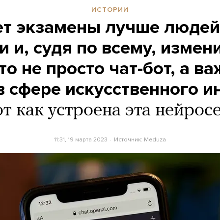
ИСТОРИИ
ет экзамены лучше людей
и и, судя по всему, измен
то не просто чат-бот, а 
в сфере искусственного и
т как устроена эта нейрос
11:31, 19 марта 2023
Источник:
Meduza