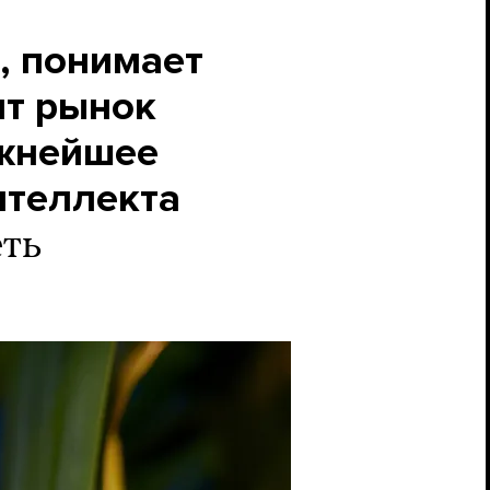
, понимает
ит рынок
важнейшее
нтеллекта
еть