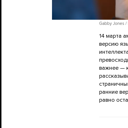
Gabby Jones /
14 марта 
версию яз
интеллекта
превосход
важнее — 
рассказыва
страничный
ранние ве
равно оста