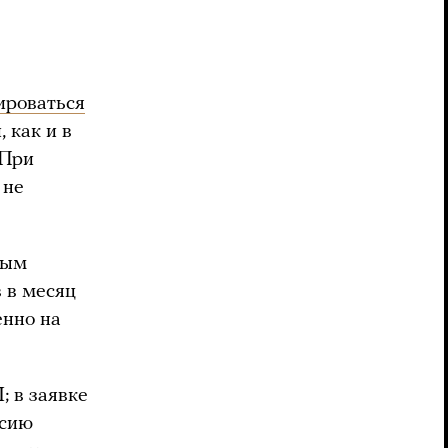
ироваться
 как и в
 При
 не
ным
в в месяц
енно на
; в заявке
рсию