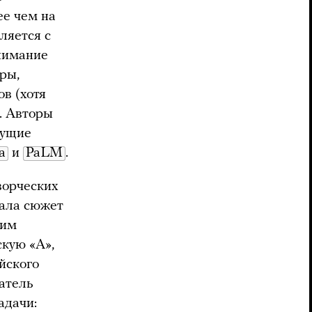
е чем на
ляется с
онимание
ры,
в (хотя
. Авторы
дущие
a
и
PaLM
.
ворческих
зала сюжет
ним
скую «A»,
ийского
атель
адачи: