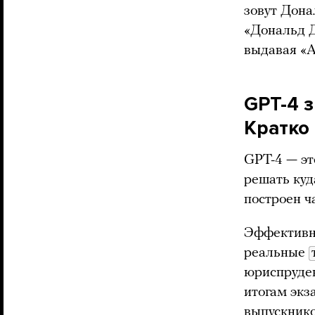
зовут Донал
«Дональд Д
выдавая «A
GPT-4 
Кратко
GPT-4 — эт
решать куд
построен ч
Эффективно
реальные
юриспруден
итогам экз
выпускнико