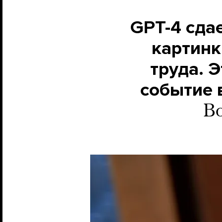
GPT-4 сда
картинк
труда. Э
событие 
Во