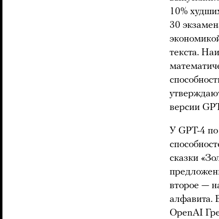
10% худших
30 экзамен
экономикой
текста. На
математиче
способност
утверждают
версии GPT
У GPT-4 по
способност
сказки «Зо
предложени
второе — на
алфавита. 
OpenAI Гр