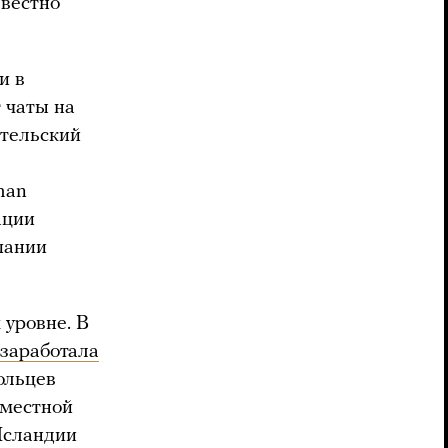
звестно
и в
 чаты на
ательский
han
ации
мпании
 уровне. В
заработала
ольцев
 местной
 Исландии