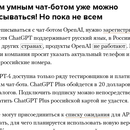
м умным чат-ботом уже можно
сываться! Но пока не всем
писываться с чат-ботом OpenAI, нужно
зарегистр
Хотя ChatGPT поддерживает русский язык, в России,
 других
странах
, продукты OpenAI
не работают
.
и компания просит указать актуальный телефон и
российские номера.
PT-4 доступна только ряду тестировщиков и плат
м чат-бота. ChatGPT Plus обойдется в 20 долларо
налогов. Подключить подписку можно непосредств
атить ChatGPT Plus российской картой не удастся.
могут присоединиться к
списку ожидания
для API
ать, для чего планируется использовать новую ве