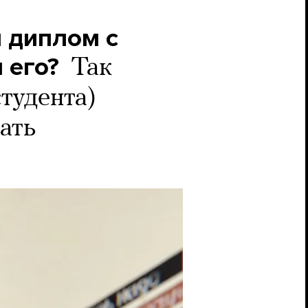
л диплом с
 его?
Так
студента)
ать