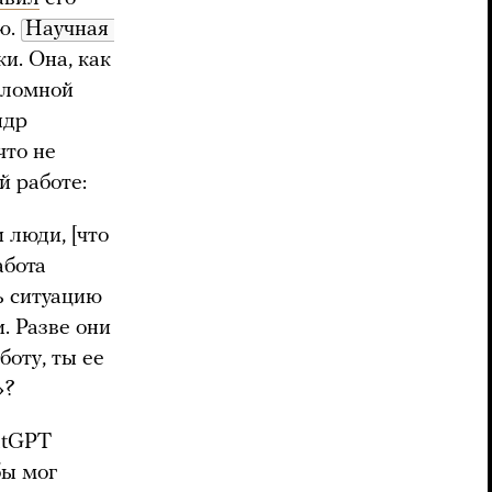
ю.
Научная 
и. Она, как
пломной
ндр
что не
й работе:
 люди, [что
абота
ь ситуацию
. Разве они
боту, ты ее
»?
atGPT
бы мог