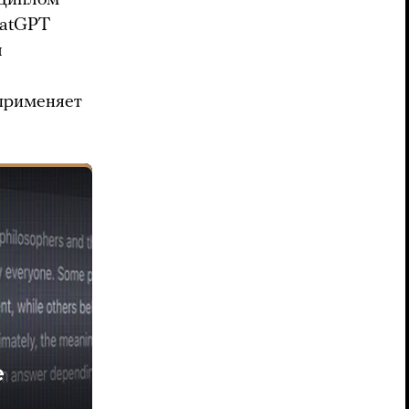
hatGPT
л
 применяет
е