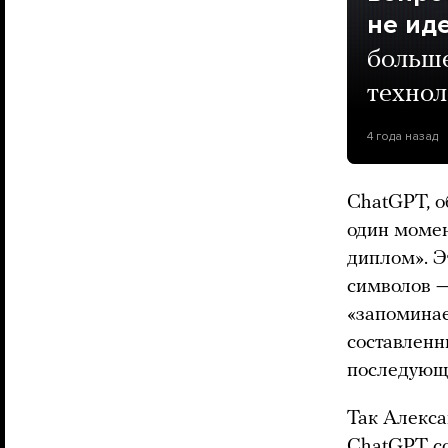
не ид
больше
техно
4 года назад
ChatGPT, о
один момен
диплом». Э
символов —
«запоминае
составленн
последующ
Так Алекса
ChatGPT со