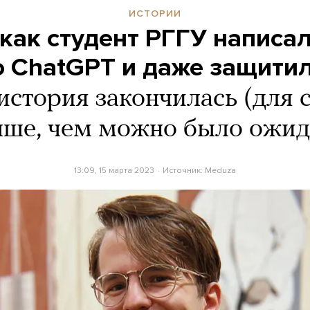
ИСТОРИИ
как студент РГГУ написа
ChatGPT и даже защитил
 история закончилась (для 
чше, чем можно было ожид
13:09, 15 марта 2023
Источник:
Meduza