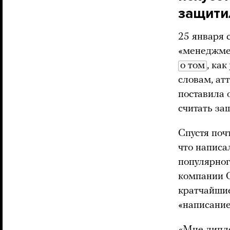
защити
25 января 
«менеджме
о том
, ка
словам, ат
поставила 
считать за
Спустя поч
что написа
популярног
компании O
кратчайшие
«написание
«Мне дипло