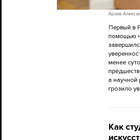
Архив Алекса
Первый в 
помощью ч
завершилс
увереннос
менее суто
предшеств
а научной 
грозило у
Как ст
искусс