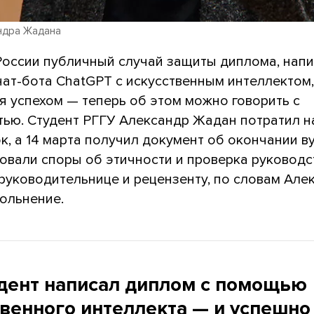
ндра Жадана
России публичный случай защиты диплома, напи
ат-бота ChatGPT с искусственным интеллектом,
я успехом — теперь об этом можно говорить с
тью. Студент РГГУ Александр Жадан потратил н
к, а 14 марта получил документ об окончании в
овали споры об этичности и проверка руководс
руководительнице и рецензенту, по словам Але
вольнение.
удент написал диплом с помощью
твенного интеллекта — и успешно