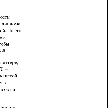
ности
у диплома
ей. По его
е и
чтобы
ой.
твиттере,
PT —
иканской
у в
асов на
 Диплом