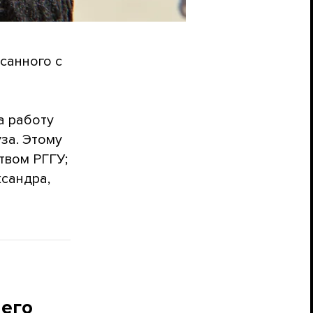
санного с
а работу
уза. Этому
твом РГГУ;
ксандра,
 его