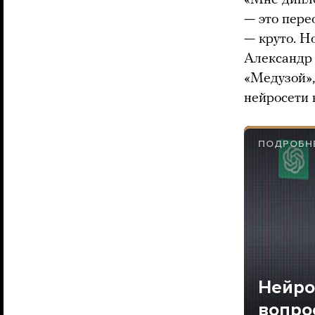
— это пере
— круто. Н
Александр 
«Медузой»,
нейросети 
ПОДРОБНЕ
Нейро
вопро