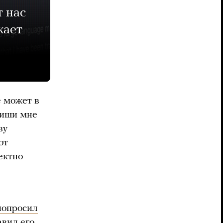
т нас
жает
е может в
пиши мне
ву
от
ектно
попросил
авил
его