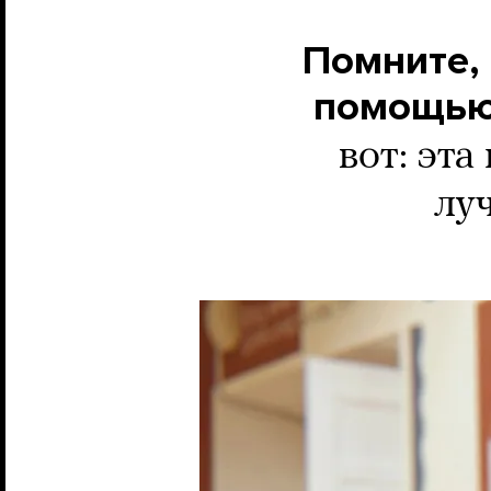
Помните, 
помощью 
вот: эта
лу