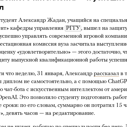
л
студент Александр Жадан, учащийся на специаль
нт» кафедры управления
РГГУ
, вышел на защит
к успешно управлять современной игровой компани
тестационная комиссия вуза засчитала выступлени
оценку «удовлетворительно» — этого достаточно, 
щиту выпускной квалификационной работы успешн
ти что неделю, 31 января, Александр
рассказал
в 
л диплом не самостоятельно, а с помощью ChatG
о чат-бота с искусственным интеллектом от амер
penAI. Это позволило студенту подготовить работ
 сроки: по его словам, суммарно он потратил 15 ч
», девять часов — на редактирование.
м не нужен, работаю по специальности без него.