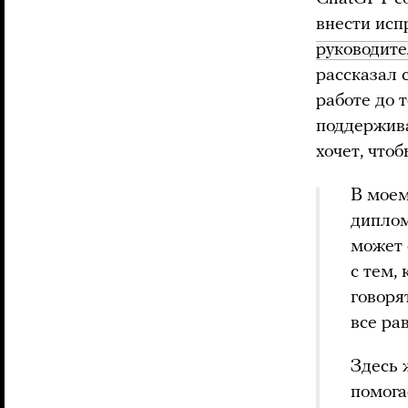
внести исп
руководит
рассказал 
работе до 
поддержива
хочет, что
В моем
диплом
может 
с тем,
говоря
все ра
Здесь 
помога