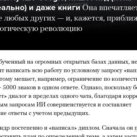
еально) и даже книги
Она впечатляе
 любых других — и, кажется, прибли
логическую революцию
бученный на огромных открытых базах данных, н
т написать всю работу по условному запросу «на
тому мешает, например, ограничение по количест
 5000 знаков в одном ответе. Однако, поскольку б
т» диалог в пределах одного чата, благодаря корр
ым запросам ИИ совершенствуется и составляет
ие ответы с учетом предыдущих.
ндр постепенно и «написал» диплом. Сначала он
ставить план по определенной теме, а затем
заст