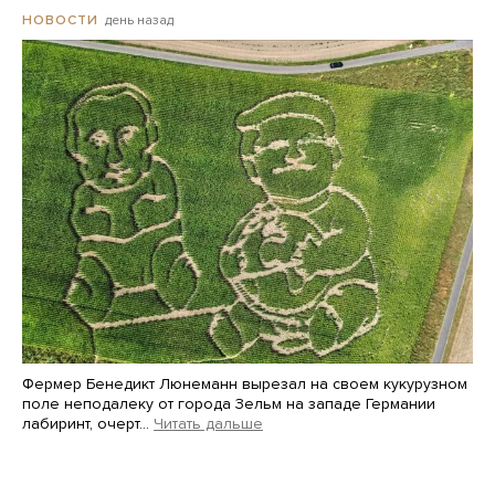
день назад
НОВОСТИ
Фермер Бенедикт Люнеманн вырезал на своем кукурузном
поле неподалеку от города Зельм на западе Германии
лабиринт, очерт…
Читать дальше
Martin Meissner / AP / Scanpix / LETA