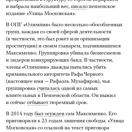
и набрала наибольший вес,
писало
пензенское
издание «Улица Московская».
В ОПГ «Олимпия» было несколько обособленных
групп, каждая со своей сферой деятельности
(в частности, это был рэкет или организация
проституции) и своим главарем, подчинявшимся
Максименко. Группировка убивала бизнесменов
и лидеров конкурирующих банд. В частности,
члены «Олимпии» дважды пытались убить
криминального авторитета Рафа Черного
(настоящее имя — Рафаэль Музафяров), чья
группировка
считалась
одной из самых
влиятельных в Пензенской области. Он выжил
и сейчас
отбывает
тюремный срок.
В 2014 году
был осужден
сам Максименко. Его
приговорили к 25 годам лишения свободы. «Улица
Московская» со ссылкой на текст приговора