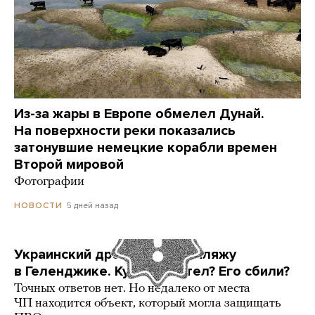
Из-за жары в Европе обмелел Дунай.
На поверхности реки показались
затонувшие немецкие корабли времен
Второй мировой
Фотографии
5 дней назад
НОВОСТИ
Украинский дрон попал по пляжу
в Геленджике. Куда он летел? Его сбили?
Точных ответов нет. Но недалеко от места
ЧП находится объект, который могла защищать