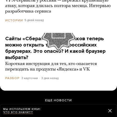
VPN-сервисов у россиян — пережил крупнейшую
атаку, которая длилась полтора месяца. Интервью
разработчика сервиса
5 дней назад
ИСТОРИИ
Сайты «Сбера» и других банков теперь
можно открыть только в российских
браузерах. Это опасно? И какой браузер
выбрать?
Короткая инструкция для тех, кто опасается
переходить на продукты «Яндекса» и VK
3 карточки
3 дня назад
РАЗБОР
ЕЩЕ НОВОСТИ
МЫ ИСПОЛЬЗУЕМ КУКИ!
ЧТО ЭТО ЗНАЧИТ?
Более 20 российских фигуристов получили