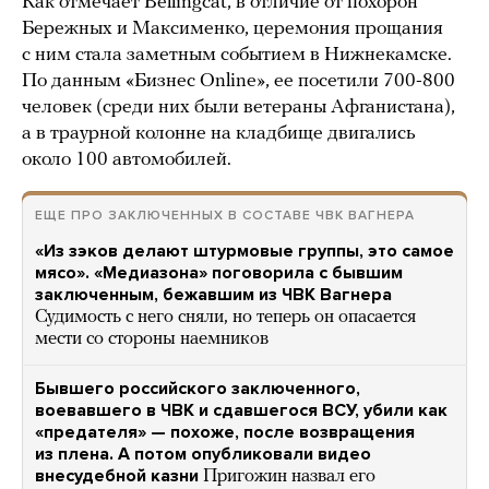
Как отмечает Bellingcat, в отличие от похорон
Бережных и Максименко, церемония прощания
с ним стала заметным событием в Нижнекамске.
По данным «Бизнес
Online», ее посетили 700-800
человек (среди них были ветераны Афганистана),
а в траурной колонне на кладбище двигались
около 100 автомобилей.
ЕЩЕ ПРО ЗАКЛЮЧЕННЫХ В СОСТАВЕ ЧВК ВАГНЕРА
«Из зэков делают штурмовые группы, это самое
мясо». «Медиазона» поговорила с бывшим
заключенным, бежавшим из ЧВК Вагнера
Судимость с него сняли, но теперь он опасается
мести со стороны наемников
Бывшего российского заключенного,
воевавшего в ЧВК и сдавшегося ВСУ, убили как
«предателя» — похоже, после возвращения
из плена. А потом опубликовали видео
внесудебной казни
Пригожин назвал его