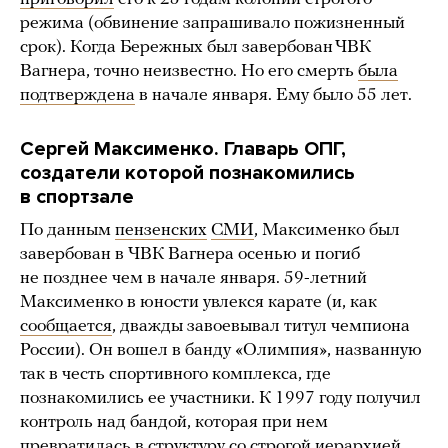
режима (обвинение запрашивало пожизненный
срок). Когда Бережных был завербован ЧВК
Вагнера, точно неизвестно. Но его смерть
была
подтверждена
в начале января. Ему было 55 лет.
Сергей Максименко. Главарь ОПГ,
создатели которой познакомились
в спортзале
По данным
пензенских
СМИ
, Максименко был
завербован в ЧВК Вагнера осенью и погиб
не позднее чем в начале января. 59-летний
Максименко в юности увлекся карате (и, как
сообщается
, дважды завоевывал титул чемпиона
России). Он вошел в банду «Олимпия», названную
так в честь спортивного комплекса, где
познакомились ее участники. К 1997 году получил
контроль над бандой, которая при нем
превратилась в структуру со строгой иерархией