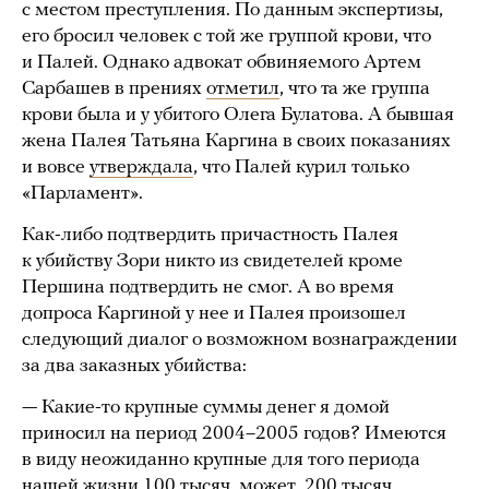
с местом преступления. По данным экспертизы,
его бросил человек с той же группой крови, что
и Палей. Однако адвокат обвиняемого Артем
Сарбашев в прениях
отметил
, что та же группа
крови была и у убитого Олега Булатова. А бывшая
жена Палея Татьяна Каргина в своих показаниях
и вовсе
утверждала
, что Палей курил только
«Парламент».
Как-либо подтвердить причастность Палея
к убийству Зори никто из свидетелей кроме
Першина подтвердить не смог. А во время
допроса Каргиной у нее и Палея произошел
следующий диалог о возможном вознаграждении
за два заказных убийства:
— Какие-то крупные суммы денег я домой
приносил на период 2004–2005 годов? Имеются
в виду неожиданно крупные для того периода
нашей жизни 100 тысяч, может, 200 тысяч