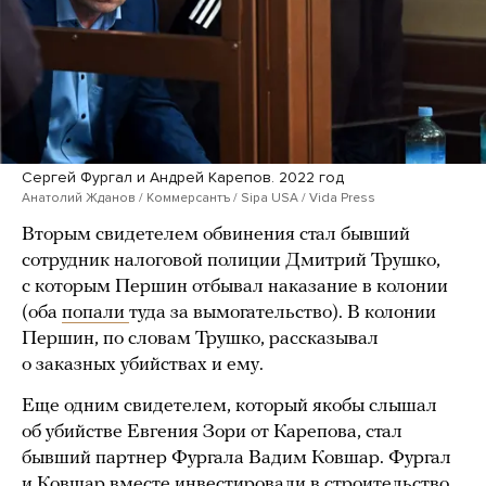
Сергей Фургал и Андрей Карепов. 2022 год
Анатолий Жданов / Коммерсантъ / Sipa USA / Vida Press
Вторым свидетелем обвинения стал бывший
сотрудник налоговой полиции Дмитрий Трушко,
с которым Першин отбывал наказание в колонии
(оба
попали
туда за вымогательство). В колонии
Першин, по словам Трушко, рассказывал
о заказных убийствах и ему.
Еще одним свидетелем, который якобы слышал
об убийстве Евгения Зори от Карепова, стал
бывший партнер Фургала Вадим Ковшар. Фургал
и Ковшар вместе инвестировали в строительство