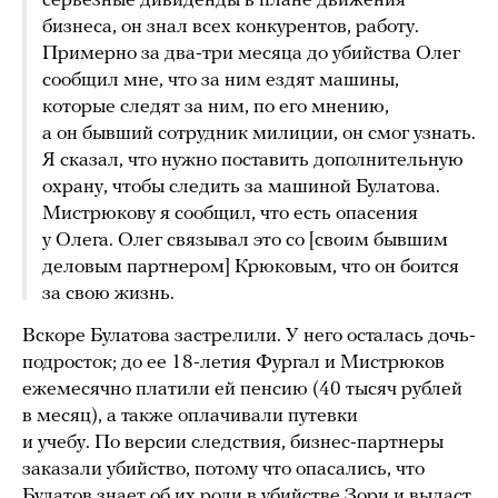
серьезные дивиденды в плане движения
бизнеса, он знал всех конкурентов, работу.
Примерно за два-три месяца до убийства Олег
сообщил мне, что за ним ездят машины,
которые следят за ним, по его мнению,
а он бывший сотрудник милиции, он смог узнать.
Я сказал, что нужно поставить дополнительную
охрану, чтобы следить за машиной Булатова.
Мистрюкову я сообщил, что есть опасения
у Олега. Олег связывал это со [своим бывшим
деловым партнером] Крюковым, что он боится
за свою жизнь.
Вскоре Булатова застрелили. У него осталась дочь-
подросток; до ее 18-летия Фургал и Мистрюков
ежемесячно платили ей пенсию (40 тысяч рублей
в месяц), а также оплачивали путевки
и учебу. По версии следствия, бизнес-партнеры
заказали убийство, потому что опасались, что
Булатов знает об их роли в убийстве Зори и выдаст