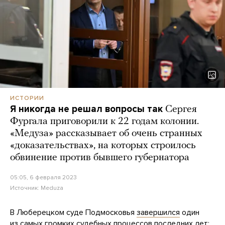
ИСТОРИИ
Я никогда не решал вопросы так
Сергея
Фургала приговорили к 22 годам колонии.
«Медуза» рассказывает об очень странных
«доказательствах», на которых строилось
обвинение против бывшего губернатора
05:05, 6 февраля 2023
Источник:
Meduza
В Люберецком суде Подмосковья
завершился
один
из самых громких судебных процессов последних лет: