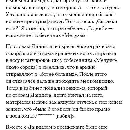
в моем личном деле, которое тут же завели
по моему паспорту, категорию А — то есть годен.
У терапевта я сказал, что у меня иногда бывают
ночные приступы
апноэ
. Тот спросил: „Справки
есть?“ Я ответил, что при себе нет. „Годен!“» —
вспоминает собеседник «Медузы».
По словам Даниила, во время «осмотра» врачи
оскорбляли его из-за крашеных волос, пирсинга
в носу и татуировок (их у собеседника «Медузы»
около сорока) и смеялись, что в армию
отправляют и «более больных». После этого
он отказался дальше проходить медкомиссию.
Тогда в кабинет позвали военкома, который,
по словам Даниила, долго кричал на него,
матерился и даже замахнулся стулом, а под конец
заявил, что «была б его воля, он бы его прямо
в военкомате ******** [избил]».
Вместе с Даниилом в военкомате было еще