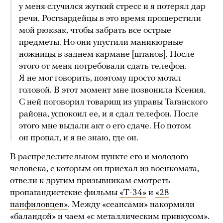
у меня случился жуткий стресс и я потерял дар
речи. Росгвардейцы в это время прошерстили
мой рюкзак, чтобы забрать все острые
предметы. Но они упустили маникюрные
ножницы в заднем кармане [штанов]. После
этого от меня потребовали сдать телефон.
Я не мог говорить, поэтому просто мотал
головой. В этот момент мне позвонила Ксения.
С ней поговорил товарищ из управы Таганского
района, успокоил ее, и я сдал телефон. После
этого мне выдали акт о его сдаче. Но потом
он пропал, и я не знаю, где он.
В распределительном пункте его и молодого
человека, с которым он приехал из военкомата,
отвели к другим призывникам смотреть
пропагандистские фильмы
«Т-34»
и
«28
панфиловцев»
. Между «сеансами» накормили
«баландой» и чаем «с металлическим привкусом».