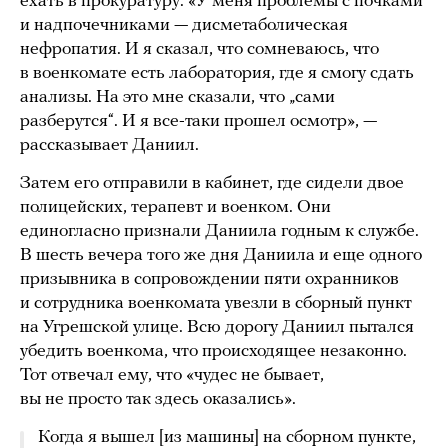
ехать в прокуратуру. «У меня проблемы с почками
и надпочечниками — дисметаболическая
нефропатия. И я сказал, что сомневаюсь, что
в военкомате есть лаборатория, где я смогу сдать
анализы. На это мне сказали, что „сами
разберутся“. И я все-таки прошел осмотр», —
рассказывает Даниил.
Затем его отправили в кабинет, где сидели двое
полицейских, терапевт и военком. Они
единогласно признали Даниила годным к службе.
В шесть вечера того же дня Даниила и еще одного
призывника в сопровождении пяти охранников
и сотрудника военкомата увезли в сборный пункт
на Угрешской улице. Всю дорогу Даниил пытался
убедить военкома, что происходящее незаконно.
Тот отвечал ему, что «чудес не бывает,
вы не просто так здесь оказались».
Когда я вышел [из машины] на сборном пункте,