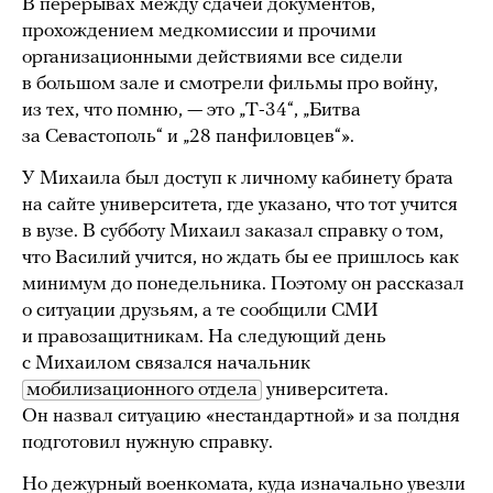
В перерывах между сдачей документов,
прохождением медкомиссии и прочими
организационными действиями все сидели
в большом зале и смотрели фильмы про войну,
из тех, что помню, — это „Т-34“, „Битва
за Севастополь“ и „28 панфиловцев“».
У Михаила был доступ к личному кабинету брата
на сайте университета, где указано, что тот учится
в вузе. В субботу Михаил заказал справку о том,
что Василий учится, но ждать бы ее пришлось как
минимум до понедельника. Поэтому он рассказал
о ситуации друзьям, а те сообщили СМИ
и правозащитникам. На следующий день
с Михаилом связался начальник
мобилизационного отдела
университета.
Он назвал ситуацию «нестандартной» и за полдня
подготовил нужную справку.
Но дежурный военкомата, куда изначально увезли