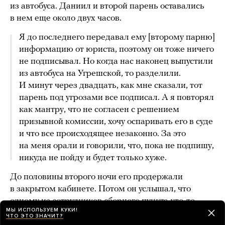
из автобуса. Даниил и второй парень оставались
в нем еще около двух часов.
Я до последнего передавал ему [второму парню]
информацию от юриста, поэтому он тоже ничего
не подписывал. Но когда нас наконец выпустили
из автобуса на Угрешской, то разделили.
И минут через двадцать, как мне сказали, тот
парень под угрозами все подписал. А я повторял
как мантру, что не согласен с решением
призывной комиссии, хочу оспаривать его в суде
и что все происходящее незаконно. За это
на меня орали и говорили, что, пока не подпишу,
никуда не пойду и будет только хуже.
До половины второго ночи его продержали
в закрытом кабинете. Потом он услышал, что
одному из сотрудников сборного пункта кто-то
МЫ ИСПОЛЬЗУЕМ КУКИ!
позвонил и сказал его отпустить. «Я так понял, что
ЧТО ЭТО ЗНАЧИТ?