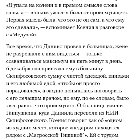
«Я упала на колени и в прямом смысле слова
завыла — в таком ужасе я была от происходящего.
Первая мысль была, что это не он сам, а что ему
это сделали», — вспоминает Ксения в разговоре
с «Медузой».
Все время, что Даниил провел в больницах, жене
не разрешали с ним видеться — только
созваниваться максимум на пять минут в день.
6 декабря она привезла ему в больницу
Склифосовского сумку с чистой одеждой, книгами
и его любимой едой, «чтобы он просто
порадовался», а заодно попыталась поговорить
с его лечащим врачом, но ему, по ее словам, было
«все равно, что происходит». О больнице имени
Ганнушкина, куда Даниила перевели из НИИ
Склифосовского, Ксения говорит как об «одном
из худших мест», которое «недаром находится
рядом с „Матросской Тишиной“». Ей с трудом