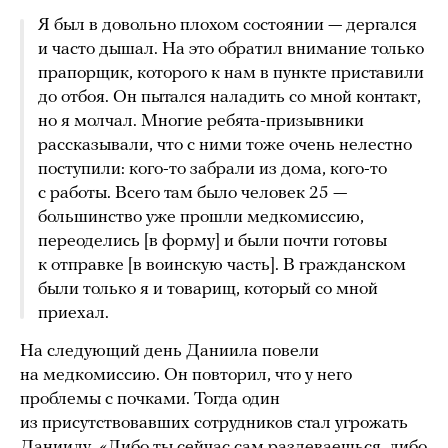
Я был в довольно плохом состоянии — дергался
и часто дышал. На это обратил внимание только
прапорщик, которого к нам в пункте приставили
до отбоя. Он пытался наладить со мной контакт,
но я молчал. Многие ребята-призывники
рассказывали, что с ними тоже очень нелестно
поступили: кого-то забрали из дома, кого-то
с работы. Всего там было человек 25 —
большинство уже прошли медкомиссию,
переоделись [в форму] и были почти готовы
к отправке [в воинскую часть]. В гражданском
были только я и товарищ, который со мной
приехал.
На следующий день Даниила повели
на медкомиссию. Он повторил, что у него
проблемы с почками. Тогда один
из присутствовавших сотрудников стал угрожать
Даниилу. «Либо ты сейчас сам раздеваешься, либо