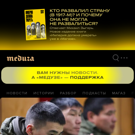
Перейти
к
материалам
НОВОСТИ
ИСТОРИИ
РАЗБОР
ПОДКАСТЫ
МАГАЗ
П