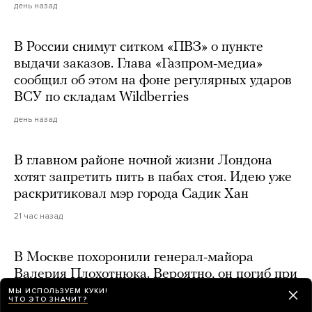
день назад
В России снимут ситком «ПВЗ» о пункте
выдачи заказов. Глава «Газпром-медиа»
сообщил об этом на фоне регулярных ударов
ВСУ по складам Wildberries
день назад
В главном районе ночной жизни Лондона
хотят запретить пить в пабах стоя. Идею уже
раскритиковал мэр города Садик Хан
21 час назад
В Москве похоронили генерал-майора
Валерия Плохотнюка. Вероятно, он погиб при
взрыве на юбилее главкома Воздушно-
МЫ ИСПОЛЬЗУЕМ КУКИ!
ЧТО ЭТО ЗНАЧИТ?
космических сил