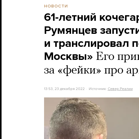
НОВОСТИ
61-летний кочег
Румянцев запуст
и транслировал 
Москвы»
Его при
за «фейки» про а
13:53, 23 декабря 2022
Источник:
Север.Реалии