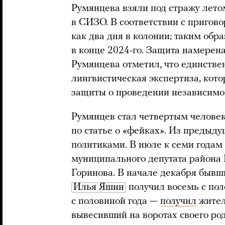
Румянцева взяли под стражу летом
в СИЗО. В соответствии с пригово
как два дня в колонии; таким обр
в конце 2024-го. Защита намерен
Румянцева отметил, что единстве
лингвистическая экспертиза, кот
защиты о проведении независимой
Румянцев стал четвертым челове
по статье о «фейках». Из предыд
политиками. В июле к семи годам
муниципального депутата района
Горинова. В начале декабря бывш
Илья Яшин
получил восемь с пол
с половиной года —
получил
жител
вывесивший на воротах своего ро