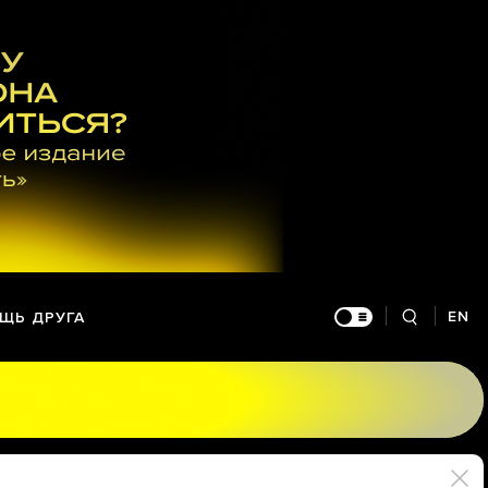
EN
ЩЬ ДРУГА