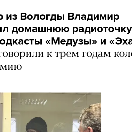
ар из Вологды Владимир
ил домашнюю радиоточку
подкасты «Медузы» и «Эх
говорили к трем годам ко
рмию