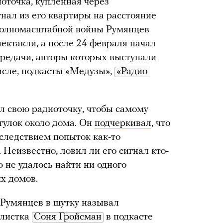
оточка, купленная через
нал из его квартиры на расстояние
 полномасштабной войны Румянцев
ектакли, а после 24 февраля начал
редачи, авторы которых выступали
исле, подкасты «Медузы»,
«Радио 
л свою радиоточку, чтобы самому
гулок около дома. Он
подчеркивал
, что
 следствием попыток как-то
Неизвестно, ловил ли его сигнал кто-
 не удалось найти ни одного
х домов.
 Румянцев в шутку называл
алистка
Соня Гройсман
в подкасте