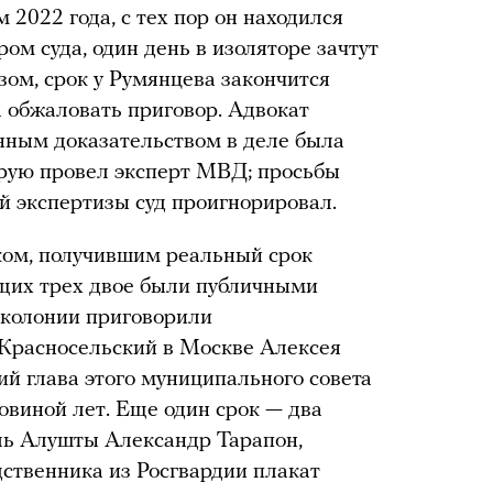
 2022 года, с тех пор он находился
ром суда, один день в изоляторе зачтут
азом, срок у Румянцева закончится
а обжаловать приговор. Адвокат
нным доказательством в деле была
орую провел эксперт МВД; просьбы
 экспертизы суд проигнорировал.
ком, получившим реальный срок
ущих трех двое были публичными
 колонии приговорили
 Красносельский в Москве Алексея
ий глава этого муниципального совета
овиной лет. Еще один срок — два
ь Алушты Александр Тарапон,
дственника из Росгвардии плакат