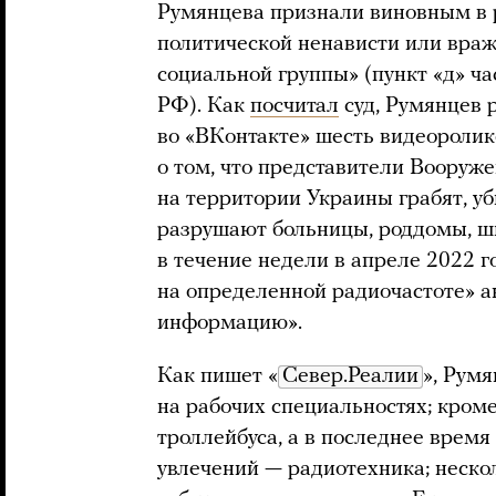
Румянцева признали виновным в 
политической ненависти или вра
социальной группы» (пункт «д» ча
РФ). Как
посчитал
суд, Румянцев 
во «ВКонтакте» шесть видеороли
о том, что представители Вооруж
на территории Украины грабят, у
разрушают больницы, роддомы, шк
в течение недели в апреле 2022 г
на определенной радиочастоте» 
информацию».
Как пишет «
Север.Реалии
», Рум
на рабочих специальностях; кроме
троллейбуса, а в последнее время
увлечений — радиотехника; нескол