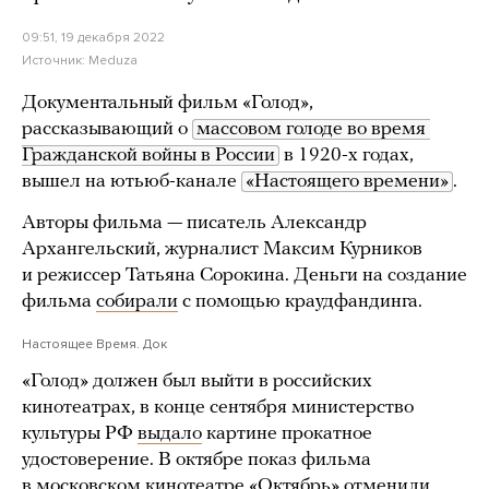
09:51, 19 декабря 2022
Источник:
Meduza
Документальный фильм «Голод»,
рассказывающий о
массовом голоде во время 
Гражданской войны в России
в 1920-х годах,
вышел на ютьюб-канале
«Настоящего времени»
.
Авторы фильма — писатель Александр
Архангельский, журналист Максим Курников
и режиссер Татьяна Сорокина. Деньги на создание
фильма
собирали
с помощью краудфандинга.
Настоящее Время. Док
«Голод» должен был выйти в российских
кинотеатрах, в конце сентября министерство
культуры РФ
выдало
картине прокатное
удостоверение. В октябре показ фильма
в московском кинотеатре «Октябрь» отменили