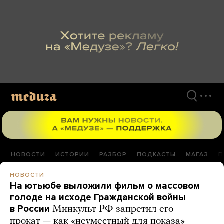
Перейти
к
материалам
НОВОСТИ
ИСТОРИИ
РАЗБОР
ПОДКАСТЫ
МАГАЗ
П
НОВОСТИ
На ютьюбе выложили фильм о массовом
голоде на исходе Гражданской войны
в России
Минкульт РФ запретил его
прокат — как «неуместный для показа»