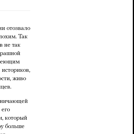
ии отозвало
лохим. Так
в не так
трашной
имеющим
 историков,
сти, живо
яцев.
удничающей
 его
м, который
ру больше