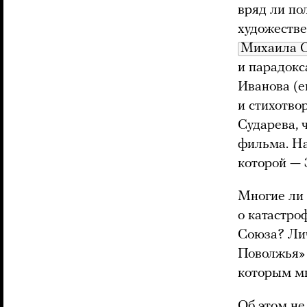
вряд ли по
художеств
Михаила О
и парадок
Иванова (е
и стихотво
Сударева, 
фильма. На
которой —
Многие ли 
о катастро
Союза? Ли
Поволжья» 
которым мы
Об этом не