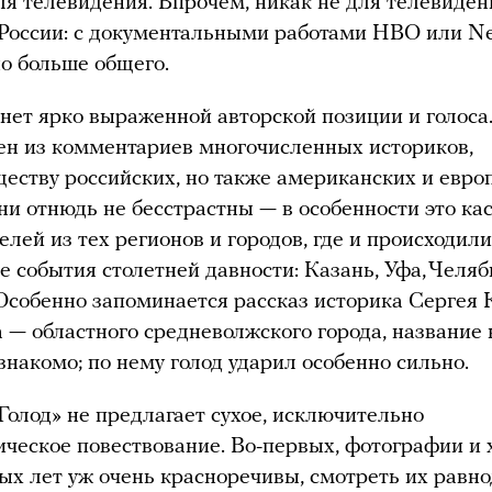
ля телевидения. Впрочем, никак не для телевиден
оссии: с документальными работами HBO или Net
о больше общего.
 нет ярко выраженной авторской позиции и голоса
ен из комментариев многочисленных историков,
еству российских, но также американских и евро
ни отнюдь не бесстрастны — в особенности это ка
елей из тех регионов и городов, где и происходили
 события столетней давности: Казань, Уфа, Челяб
Особенно запоминается рассказ историка Сергея
а — областного средневолжского города, название 
знакомо; по нему голод ударил особенно сильно.
Голод» не предлагает сухое, исключительно
ческое повествование. Во-первых, фотографии и 
ых лет уж очень красноречивы, смотреть их равн