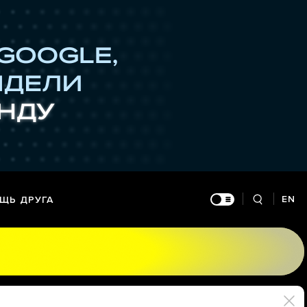
EN
ЩЬ ДРУГА