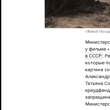
«Живой Гвоздь
Министерс
у фильма 
в СССР
. 
которые по
картина сн
Александр
Татьяна С
краудфанд
запрещенны
Министерст