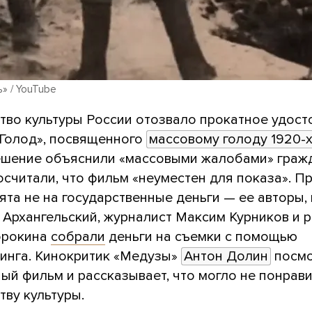
» / YouTube
тво культуры России отозвало прокатное удост
«Голод», посвященного
массовому голоду 1920-х
Решение объяснили «массовыми жалобами» граж
считали, что фильм «неуместен для показа». П
ята не на государственные деньги — ее авторы,
 Архангельский, журналист Максим Курников и 
орокина
собрали
деньги на съемки с помощью
инга. Кинокритик «Медузы»
Антон Долин
посмо
й фильм и рассказывает, что могло не понрави
ву культуры.