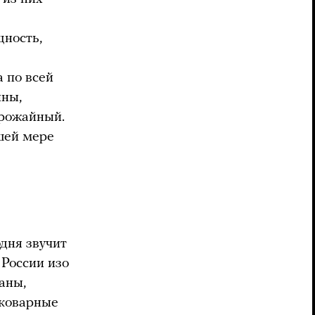
щность,
 по всей
йны,
урожайный.
ьшей мере
дня звучит
 России изо
аны,
 коварные