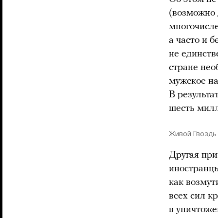
(возможно 
многочисле
а часто и б
не единств
стране нео
мужское на
В результа
шесть милл
Живой Гвоздь
Другая при
иностранцы
как возмут
всех сил к
в уничтоже