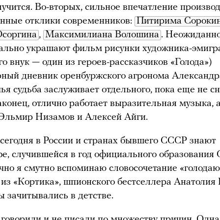
лучится. Во-вторых, сильное впечатление произво
енные отклики современников:
Питирима Сороки
соргина
,
Максимилиана Волошина
. Неожиданн
сально украшают фильм рисунки художника-эмигр
го внук — один из героев-рассказчиков «Голода»)
рный дневник оренбуржского агронома Александр
чья судьба заслуживает отдельного, пока еще не с
конец, отлично работает выразительная музыка, 
 Эльмир Низамов и Алексей Айги.
сегодня в России и странах бывшего СССР знают
фе, случившейся в год официального образования 
чно я смутно вспоминаю словосочетание «голода
из «Кортика», шпионского бестселлера Анатолия 
 зачитывались в детстве.
 говорили и не писали по множеству причин. Одна