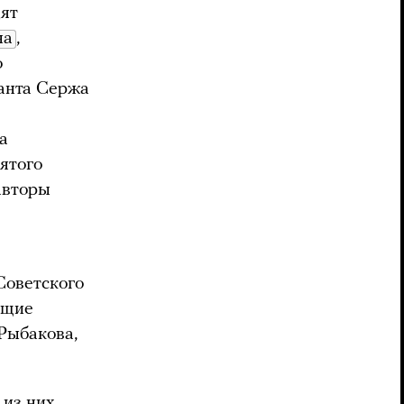
дят
на
,
о
анта Сержа
а
нятого
авторы
Советского
ющие
Рыбакова,
 из них