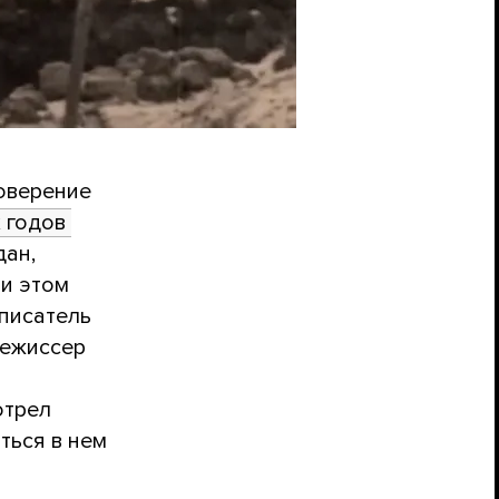
оверение
 годов 
дан,
ри этом
 писатель
режиссер
трел
ться в нем