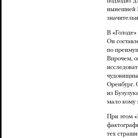
подходит д
нынешней Р
значительн
В «Голоде»
Он составл
по преимущ
Впрочем, о
исследоват
чудовищные
Оренбург. 
из Бузулук
мало кому 
При этом «
фактографи
тех страшн