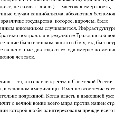
даже, не самая главная) — массовая смертность,
нные случаи каннибализма, абсолютная беспомо
езразличие государства, которое, впрочем, было
енным виновником случившегося. Инфраструктура
братимо пострадала в результате Гражданской во
селение было слишком занято в боях, год был не
те за неполные два года от голода умерло по мен
ионов человек.
чина — то, что спасли крестьян Советской России
, в основном американцы. Именно этот тезис сего
ительно подрывной. Когда власть в нынешней уже
ричит о вечной войне всего мира против нашей стр
нии которой якобы заинтересованы прежде всего