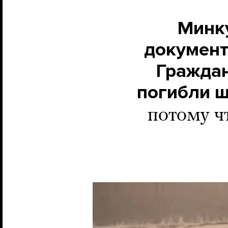
Минку
документ
Граждан
погибли ш
потому ч