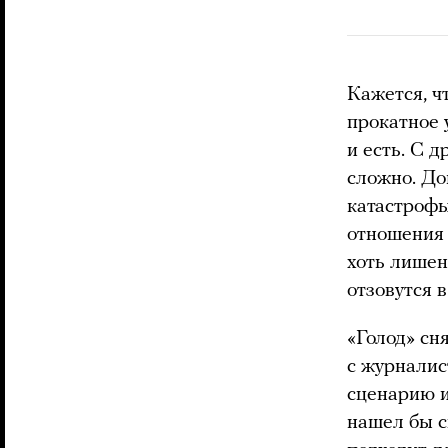
Кажется, ч
прокатное 
и есть. С 
сложно. До
катастрофы
отношения 
хоть лишен
отзовутся 
«Голод» сн
с журналис
сценарию и
нашел бы с