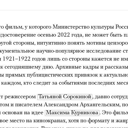
то фильм, у которого Министерство культуры Росс
удостоверение осенью 2022 года, не может быть п
другой стороны, интуитивно понять мотивы цензоро
кументальное научно-популярное исследование с
 1921–1922 годов лишь со стороны кажется не 
к сегодняшнему дню. Архивные кадры и рассказы
ы прямых публицистических привязок к актуально
в каждом, кто следит за событиями последних мес
ят режиссером
Татьяной Сорокиной
, давно сотр
том и писателем Александром Архангельским, по
 основан на идее
Максима Курникова
. Это филь
вое место на киноэкранах, хотя по формату и жан