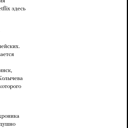
ия
flix здесь
.
пейских.
сается
инск,
 Колычева
которого
хроника
одушно