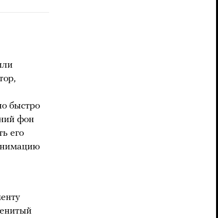
или
тор,
но быстро
дний фон
ь его
 анимацию
менту
менитый