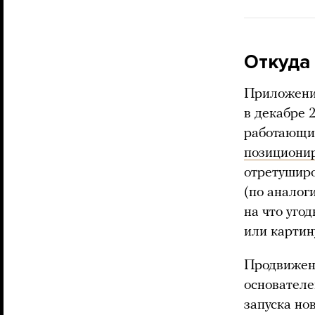
О
ткуда
Приложен
в декабре 
работающий
позициони
отретуширо
(по аналог
на что уго
или картин
Продвижени
основателе
запуска но