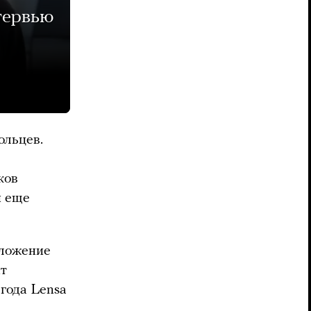
тервью
ольцев.
ков
и еще
иложение
ит
года Lensa