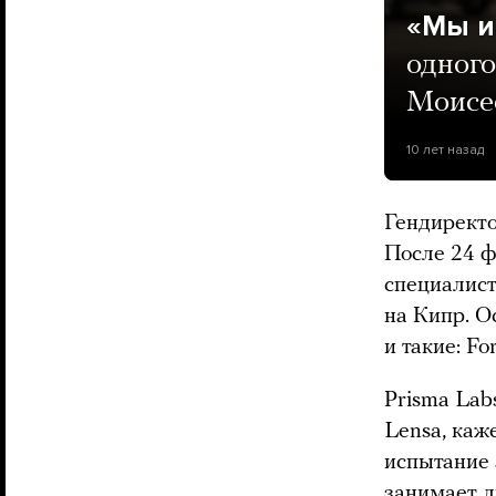
«Мы и
одного
Моисе
10 лет назад
Гендиректо
После 24 ф
специалист
на Кипр. О
и такие: Fo
Prisma Lab
Lensa, каж
испытание 
занимает л