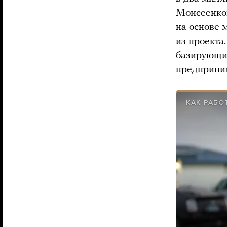
Моисеенко
на основе 
из проекта
базирующий
предприни
КАК РАБО