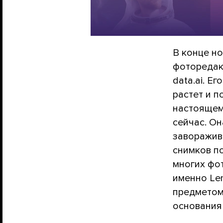
В конце н
фоторедак
data.ai. Е
растет и п
настоящему
сейчас. О
заворажив
снимков п
многих фо
именно Le
предметом
основания 