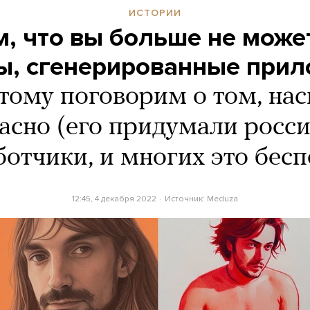
ИСТОРИИ
, что вы больше не може
ы, сгенерированные при
тому поговорим о том, нас
асно (его придумали росс
ботчики, и многих это бесп
12:45, 4 декабря 2022
Источник:
Meduza