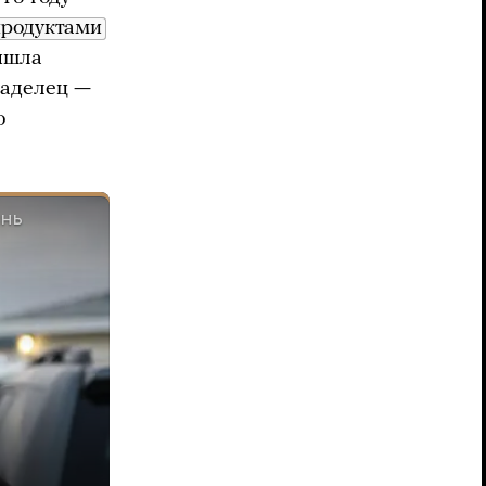
продуктами
вышла
ладелец —
о
ЗНЬ