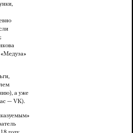
унки,
евно
сли
;
нкова
 «Медуза»
ьги,
елем
ию), а уже
ас — VK).
сказуемым»
затель
18 году