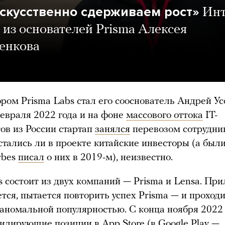
скусственно сдерживаем рост»
Ин
 из основателей Prisma Алексея
енкова
ром Prisma Labs стал его сооснователь Андрей Ус
евраля 2022 года и на фоне
массового оттока
IT-
ов из России стартап
занялся
перевозом сотрудни
стались ли в проекте китайские инвесторы (а был
rbes
писал
о них в 2019-м), неизвестно.
s состоит из двух компаний — Prisma и Lensa. Пр
ется, пытается повторить успех Prisma — и проход
аномальной популярностью. С конца ноября 2022 
идирующие позиции в App Store (в Google Play —