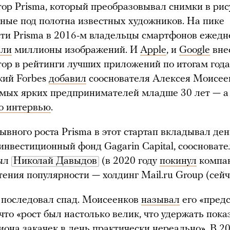
ор Prisma, который преобразовывал снимки в рис
ные под полотна известных художников. На пике
ти Prisma в 2016-м владельцы смартфонов ежедн
али
миллионы изображений. И
Apple
, и
Google
вне
ор в рейтинги лучших приложений по итогам года
кий Forbes
добавил
сооснователя Алексея Моисее
амых ярких предпринимателей младше 30 лет — а
го интервью
.
ывного роста Prisma в этот стартап вкладывал ден
инвестиционный фонд Gagarin Capital, соосноват
был
Николай Давыдов
(в 2020 году
покинул
компан
тения популярности — холдинг Mail.ru Group (сейч
 последовал спад. Моисеенков
называл
его «пред
 что «рост был настолько велик, что удержать пока
иона закачек в день практически нереально». В 20