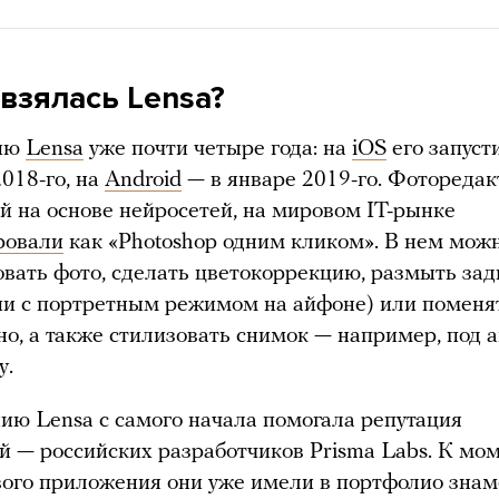
 взялась Lensa?
ию
Lensa
уже почти четыре года: на
iOS
его запуст
2018-го, на
Android
— в январе 2019-го. Фоторедак
 на основе нейросетей, на мировом IT-рынке
ровали
как «Photoshop одним кликом». В нем мож
вать фото, сделать цветокоррекцию, размыть за
ии с портретным режимом на айфоне) или поменят
дно, а также стилизовать снимок — например, под
у.
ю Lensa с самого начала помогала репутация
й — российских разработчиков Prisma Labs. К мо
вого приложения они уже имели в портфолио зна