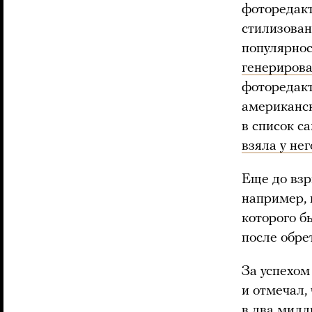
фоторедакт
стилизован
популярнос
генериров
фоторедакт
американс
в список с
взяла у не
Еще до взр
например, 
которого 
после обре
За успехом
и отмечал,
в два милл