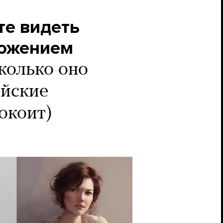
те видеть
ложением
колько оно
ийские
окоит)