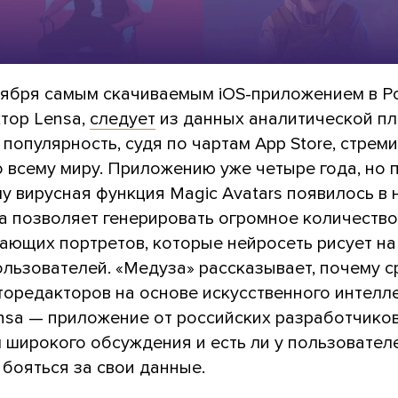
оября самым скачиваемым iOS-приложением в Р
тор Lensa,
следует
из данных аналитической п
го популярность, судя по чартам App Store, стрем
о всему миру. Приложению уже четыре года, но 
 вирусная функция Magic Avatars появилось в 
на позволяет генерировать огромное количество
ающих портретов, которые нейросеть рисует на
ользователей. «Медуза» рассказывает, почему с
торедакторов на основе искусственного интелл
nsa — приложение от российских разработчиков
 широкого обсуждения и есть ли у пользовател
бояться за свои данные.