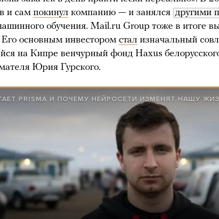
в и сам
покинул
компанию — и занялся
другими 
машинного обучения. Mail.ru Group тоже в итоге 
. Его основным инвестором
стал
изначальный сов
ся на Кипре венчурный фонд Haxus белорусског
мателя Юрия Гурского.
ТАЕТ PRISMA И ПОЧЕМУ НЕЙРОСЕТИ ИЗМЕНЯТ НАШУ ЖИ