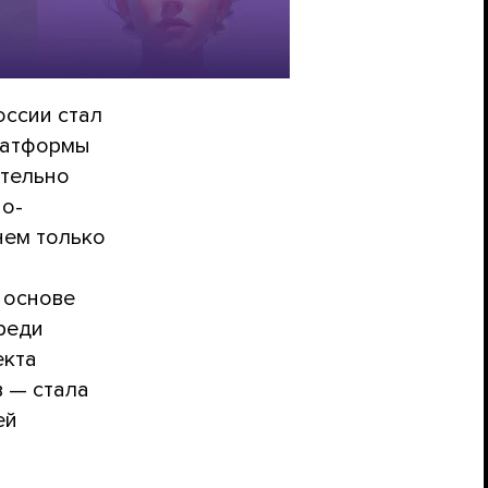
оссии стал
латформы
ительно
по-
нем только
 основе
реди
екта
 — стала
ей