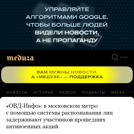
Перейти
к
материалам
НОВОСТИ
ИСТОРИИ
РАЗБОР
ПОДКАСТЫ
МАГАЗ
П
«ОВД-Инфо»: в московском метро
с помощью системы распознавания лиц
задерживают участников прошедших
антивоенных акций