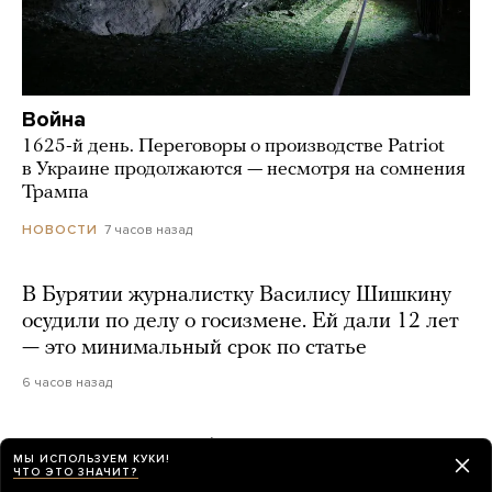
Война
1625-й день. Переговоры о производстве Patriot
в Украине продолжаются — несмотря на сомнения
Трампа
7 часов назад
НОВОСТИ
В Бурятии журналистку Василису Шишкину
осудили по делу о госизмене. Ей дали 12 лет
— это минимальный срок по статье
6 часов назад
77 срочников погибли на границе Курской
МЫ ИСПОЛЬЗУЕМ КУКИ!
области во время вторжения ВСУ в 2024
ЧТО ЭТО ЗНАЧИТ?