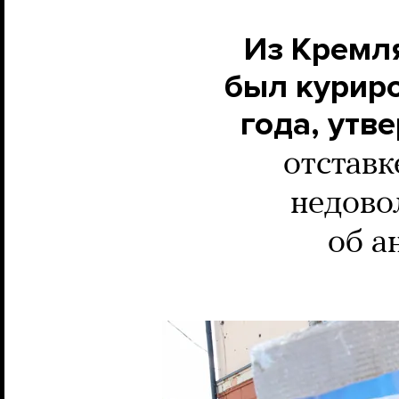
Из Кремл
был курир
года, утв
отставк
недово
об а