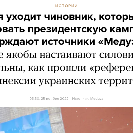
ИСТОРИИ
я уходит чиновник, котор
овать президентскую кам
ерждают источники «Мед
е якобы настаивают силов
льны, как прошли «рефер
ннексии украинских терри
05:30, 25 ноября 2022
Источник:
Meduza