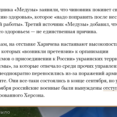
дника «Медузы» заявили, что чиновник покинет св
нию здоровья», которое «надо поправить после не
й работы». Третий источник «Медузы» добавил, чт
о здоровьем — не единственная причина.
вам, на отставке Харичева настаивают высокопос
у которых «возникли претензии» к организации
мов о присоединении к России» украинских терр
мы», за которые отвечало среди прочих управлен
неоднократно переносились из-за поражений арм
те. Они все-таки состоялись в конце сентября, но
ноября российские военные были вынуждены
отсту
рованного Херсона.
БЫЛО