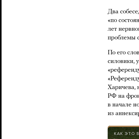
Два собесе
«по состоя
лет нервно
проблемы с
По его сло
силовики, 
«референду
«Референду
Харичева, 
РФ на фрон
в начале 
из аннекси
КАК ЭТО 