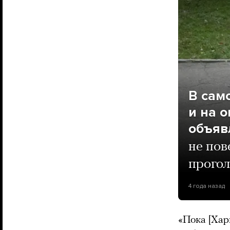
В сам
и на 
объяв
не пов
прогол
4 года назад
«Пока [Хар