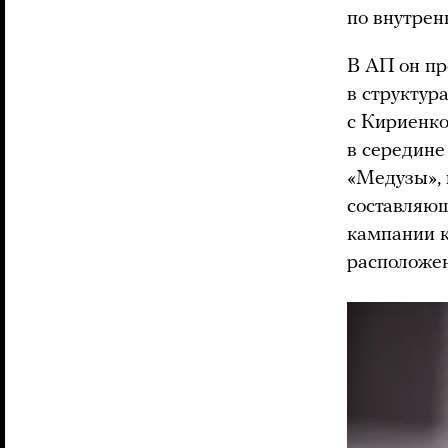
по внутрен
В АП он пр
в структур
с Кириенко
в середине
«Медузы», 
составляющ
кампании к
расположе