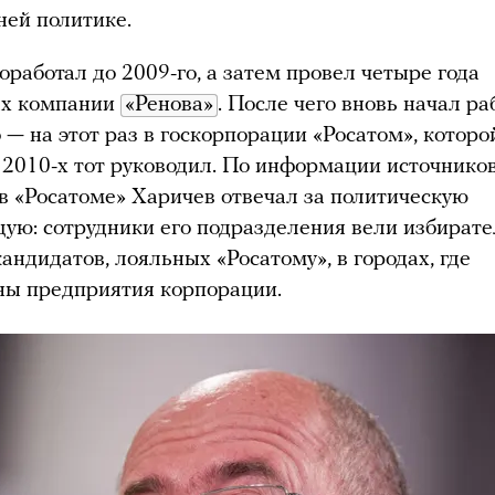
ней политике.
оработал до 2009-го, а затем провел четыре года
ах компании
«Ренова»
. После чего вновь начал ра
 — на этот раз в госкорпорации «Росатом», которо
 2010-х тот руководил. По информации источнико
в «Росатоме» Харичев отвечал за политическую
ую: сотрудники его подразделения вели избират
андидатов, лояльных «Росатому», в городах, где
ны предприятия корпорации.