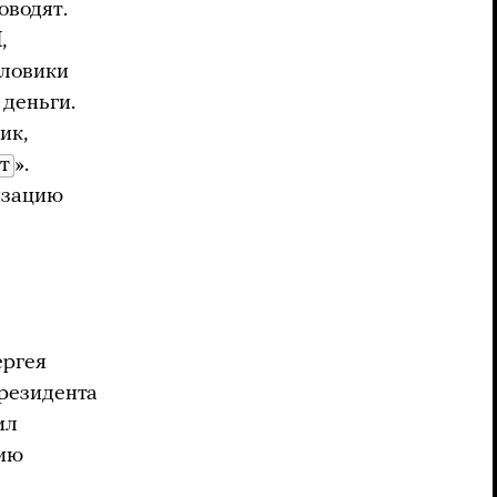
оводят.
,
иловики
 деньги.
ик,
т
».
изацию
ергея
президента
ил
цию