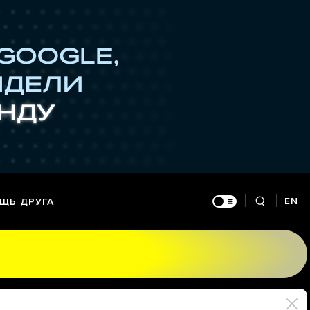
EN
ЩЬ ДРУГА