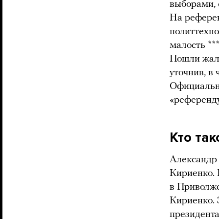
выборами, 
На референ
политтехно
малость ***
Пошли жало
уточнив, в
Официально
«референд
Кто та
Александр 
Кириенко. 
в Приволжс
Кириенко. 
президента