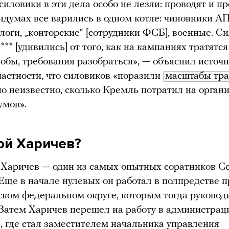
силовики в эти дела особо не лезли: проводят и пр
думах все варились в одном котле: чиновники АП
логи, „конторские“ [сотрудники ФСБ], военные. С
*** [удивились] от того, как на кампаниях тратятся
бы, требования разобраться», — объяснил источн
 частности, что силовиков «поразили
масштабы тра
 неизвестно, сколько Кремль потратил на орган
умов».
кой Харичев?
Харичев — один из самых опытных соратников С
Еще в начале нулевых он работал в полпредстве 
ком федеральном округе, которым тогда руковод
Затем Харичев перешел на работу в администра
, где стал заместителем начальника управления