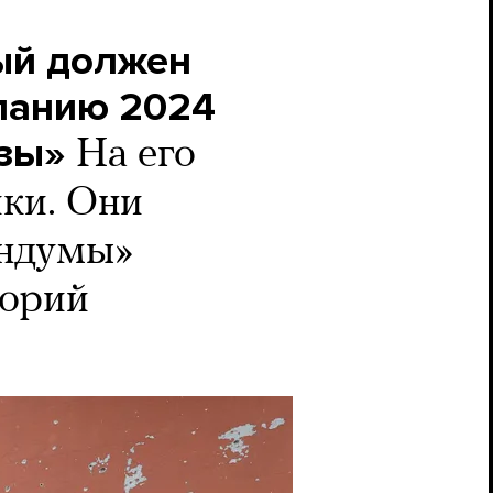
ый должен
панию 2024
узы»
На его
ики. Они
ендумы»
торий