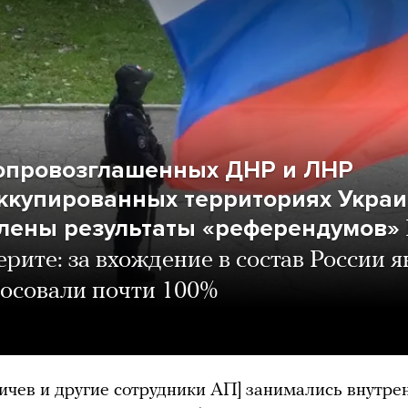
опровозглашенных ДНР и ЛНР
оккупированных территориях Укра
лены результаты «референдумов»
ерите: за вхождение в состав России 
осовали почти 100%
ичев и другие сотрудники АП] занимались внутр