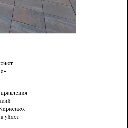
может
зе»
управления
зкий
Кириенко.
в уйдет