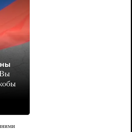
ины
Вы
якобы
енними