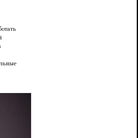
ботать
й
в
ельные