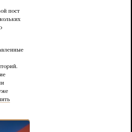
ой пост
скольких
о
тавленные
иторий.
ие
ии
 уже
пить