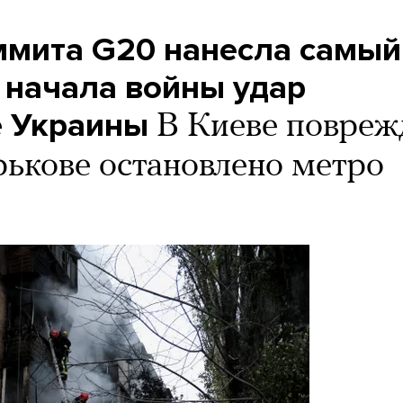
аммита G20 нанесла самый
 начала войны удар
е Украины
В Киеве повре
рькове остановлено метро