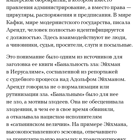
имперской бюрократии, в котором вместо
правления администрирование, а вместо права —
циркуляры, распоряжения и предписания. В мире
Кафки, мире модернистского государства, писала
Арендт, человек полностью идентифицируется
с должностью. Здесь взаимодействуют не люди,
а чиновники, судьи, просители, слуги и посыльные.
Это понимание было одним из источников для
заголовка ее книги «Банальность зла: Эйхман
в Иерусалиме», составленной из репортажей
с судебного процесса над Адольфом Эйхманом.
Арендт говорила не о нормализации или
рутинизации зла. «Банальным» было для нее
не зло, а мотивы злодеев. Она не обесценивала
злодеяния, в чем ее в свое время обвиняли,
а отказывала нацистам-исполнителям
в «сатанинском величии». На примере Эйхмана,
высокопоставленного эсэсовца, отвечавшего
за принудительную высылку и транспортировку