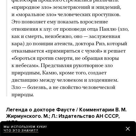
философы прошлого стремились различать:
«природное зло» землетрясений и эпидемий,
и «моральное зло» человеческих проступков.
Это позволяет ему показать взросление
отношения к злу: от проповеди отца Панлю (зло,
как и смерть, неизбежно, оно — заслуженная
кара) до позиции атеиста, доктора Риэ, который
отказывается «примириться с чумой» и решает
«бороться против смерти, не обращая взоры
к небесам». Представляя рукотворное зло
природным, Камю, кроме того, создает
дистанцию между человеком и злодеянием.
Зло — болезнь, а не свойство человеческой
природы.
Легенда о докторе Фаусте / Комментарии В. М.
Жирмунского. М.; Л.: Издательство АН СССР,
1978
МЫ ИСПОЛЬЗУЕМ КУКИ!
ЧТО ЭТО ЗНАЧИТ?
Если прочитать народную книгу о Фаусте (XVI