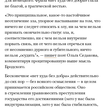
для немецкого. Фраза «нет худа без добра» стала
не благой, а трагической вестью.
«Это принципиальное, какое-то настойчивое
неотличение зла, упорное настаивание на том, что
ничего не следует относить к злу, ни за чем нельзя
признать окончательно статус зла, и,
соответственно, ни с чем нельзя внутренне
порвать связь, ни от чего нельзя отречься как
от несомненно дурного и губительного, ничто
нельзя „осудить“», —
пишет
поэт Ольга Седакова,
комментируя процитированную выше мысль
Бродского.
Бесконечное «нет худа без добра» действительно
до сих пор — без всякого осмысления — в целом
принимается российском обществом. Оно
в стремлении уравновесить преступления
государства его достижениями (зато у нас была
индустриализация, зато у нас была стабильность,