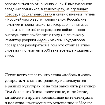
определиться по отношению к ней. В
выступлениях
западных политиков, в
телеэфирах
, на
страницах
прессы
, в
социальных
сетях
в связи с именем Путина
и Россией часто звучит слово «зло». Российские
политики и пропагандисты, лихорадочно пытаясь
задним числом найти оправдание войне, в свою
очередь тоже
прибегают к тому же лексикону
.
Редактор рубрики
«Идеи»
Максим Трудолюбов
постарался разобраться в том, что стоит за этими
словами и почему мы в XXI веке все еще нуждаемся
в них.
Легче всего сказать, что слова «добро» и «зло»
устарели, что они по-разному используются
в разных культурах, и на том закончить разговор.
Тем более что
ближневосточные
,
индийские
,
китайские
и другие незападные интеллектуалы
и политики настроены по отношению к Москве