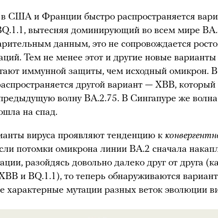
 в США и Франции быстро распространяется вари
Q.1.1, вытесняя доминирующий во всем мире BA.
арительным данным, это не сопровождается рост
аций. Тем не менее этот и другие новые варианты
гают иммунной защиты, чем исходный омикрон. В
распространяется другой вариант — XBB, который
предыдущую волну BA.2.75. В Сингапуре же волна
ошла на спад.
ианты вируса проявляют тенденцию к
конвергентн
сли потомки омикрона линии BA.2 сначала накап
ации, разойдясь довольно далеко друг от друга (ка
XBB и BQ.1.1), то теперь обнаруживаются вариант
 характерные мутации разных веток эволюции ви