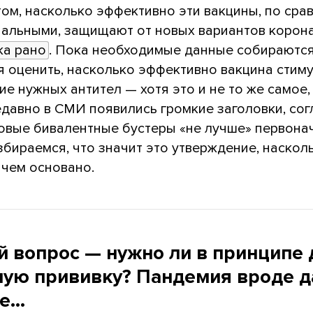
том, насколько эффективно эти вакцины, по сра
чальными, защищают от новых вариантов корона
ка рано
. Пока необходимые данные собираютс
я оценить, насколько эффективно вакцина стим
е нужных антител — хотя это и не то же самое,
едавно в СМИ появились громкие заголовки, сог
овые бивалентные бустеры «не лучше» первона
збираемся, что значит это утверждение, наскол
 чем основано.
й вопрос — нужно ли в принципе 
ную прививку? Пандемия вроде д
де…