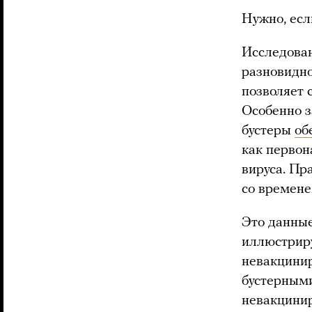
Нужно, есл
Исследован
разновидно
позволяет 
Особенно з
бустеры
об
как первон
вируса. Пр
со времене
Это данные
иллюстриру
невакцинир
бустерными
невакцинир