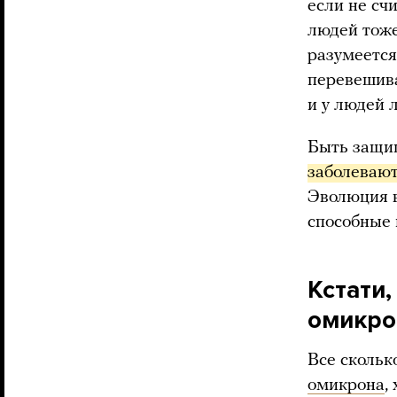
если не сч
людей тоже
разумеется
перевешива
и у людей 
Быть защи
заболевают
Эволюция в
способные 
Кстати,
омикро
Все скольк
омикрона
,