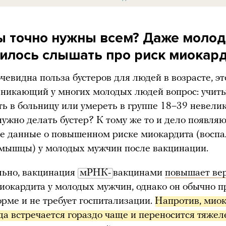
ы точно нужны всем? Даже моло
илось слышать про риск миокар
чевидна польза бустеров для людей в возрасте, эт
никающий у многих молодых людей вопрос: учиты
ть в больницу или умереть в группе 18–39 невелик
 нужно делать бустер? К тому же то и дело появля
е данные о повышенном риске миокардита (восп
мышцы) у молодых мужчин после вакцинации.
льно, вакцинация
мРНК-
вакцинами
повышает ве
иокардита у молодых мужчин, однако он обычно п
орме и не требует госпитализации.
Напротив, миок
да встречается гораздо чаще и переносится тяжел