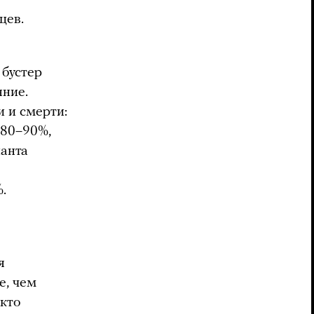
цев.
 бустер
яние.
и и смерти:
 80–90%,
ианта
%.
я
е, чем
 кто