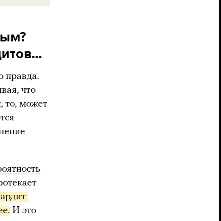
дым?
дитов…
о правда.
вая, что
, то, может
ются
аление
роятность
ротекает
ардит 
ее.
И это