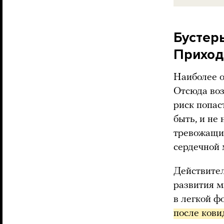
Бустер
Приход
Наиболее о
Отсюда воз
риск попас
быть, и не
тревожащи
сердечной 
Действите
развития м
в легкой ф
после кови