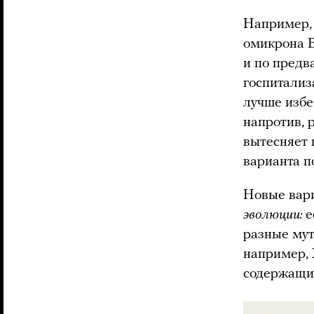
Например,
омикрона B
и по предв
госпитализ
лучше избе
напротив, 
вытесняет 
варианта п
Новые вар
эволюции:
е
разные мут
например, 
содержащие