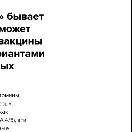
» бывает
 может
 вакцины
риантами
рых
помним,
еры»,
как
.4/5), эти
ные