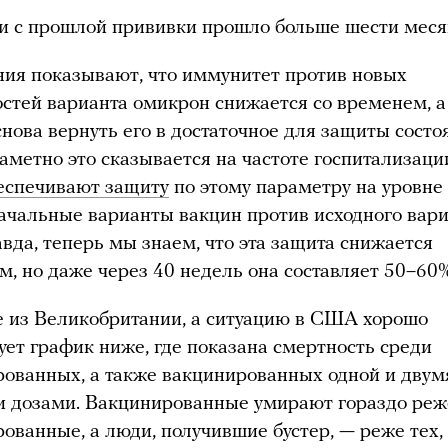
и с прошлой прививки прошло больше шести меся
ия показывают, что иммунитет против новых
стей варианта омикрон снижается со временем, а
снова вернуть его в достаточное для защиты состо
аметно это сказывается на частоте госпитализаци
еспечивают защиту
по этому параметру на уровне
ачальные варианты вакцин против исходного вар
авда, теперь мы знаем, что эта защита снижается
м, но даже через 40 недель она составляет 50–60
 из Великобритании, а ситуацию в США хорошо
ет график ниже, где показана смертность среди
ованных, а также вакцинированных одной и двум
 дозами. Вакцинированные умирают гораздо реж
ованные, а люди, получившие бустер, — реже тех,