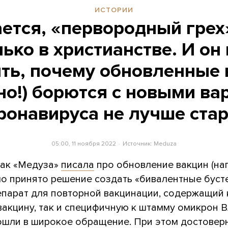
ИСТОРИИ
ется, «первородный грех
лько в христианстве. И он
ть, почему обновленные
но!) борются с новыми ва
ронавируса не лучше ста
05:00, 11 ноября 2022
Источник:
Meduza
как «Медуза»
писала
про обновление вакцин (на
о принято решение создать «бивалентные буст
репарат для повторной вакцинации, содержащий 
акцину, так и специфичную к штамму омикрон ВА
ошли в широкое обращение. При этом достовер