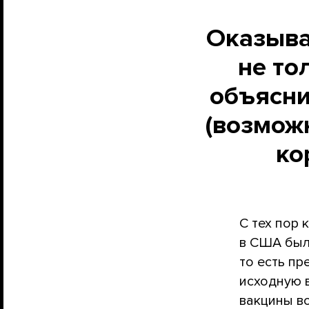
Оказыва
не то
объясни
(возмож
ко
С тех пор 
в США был
то есть п
исходную в
вакцины в