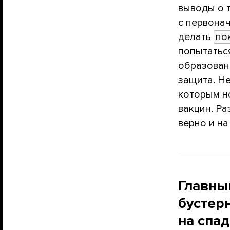
выводы о 
с первона
делать
по
попытатьс
образовани
защита. Н
которым н
вакцин. Ра
верно и на
Главны
бустер
на спа