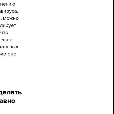
внению
вируса,
я, можно
улирует
 что
ласно
чальных
ько оно
делать
авно