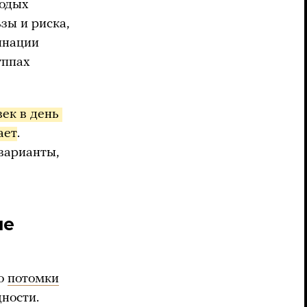
лодых
зы и риска,
инации
уппах
ек в день 
ает
.
варианты,
ле
то
потомки
ности.