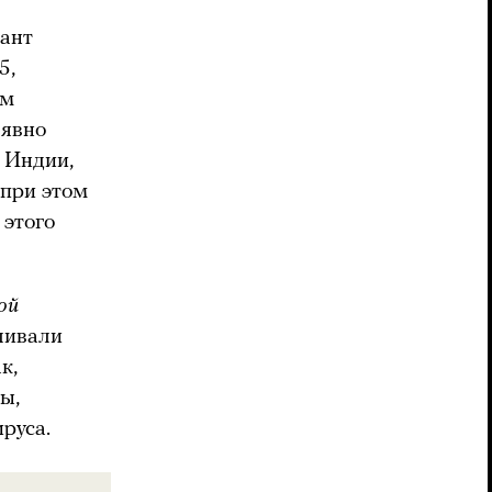
ант
5,
ом
 явно
 Индии,
 при этом
 этого
ой
ливали
к,
ы,
руса.