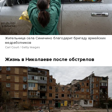
Жительница села Синичино благодарит бригаду армейских
медработников
Carl Court / Getty Images
Жизнь в Николаеве после обстрелов