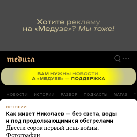
Перейти
к
материалам
НОВОСТИ
ИСТОРИИ
РАЗБОР
ПОДКАСТЫ
МАГАЗ
П
ИСТОРИИ
Как живет Николаев — без света, воды
и под продолжающимися обстрелами
Двести сорок первый день войны.
Фотографии