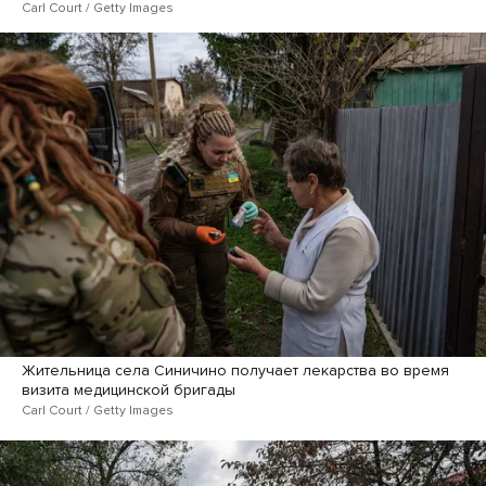
Carl Court / Getty Images
Жительница села Синичино получает лекарства во время
визита медицинской бригады
Carl Court / Getty Images