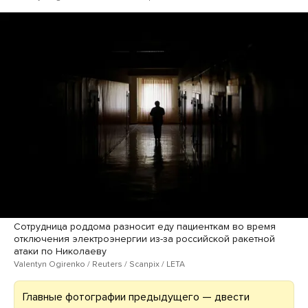
Сотрудница роддома разносит еду пациенткам во время
отключения электроэнергии из-за российской ракетной
атаки по Николаеву
Valentyn Ogirenko / Reuters / Scanpix / LETA
Главные фотографии предыдущего — двести