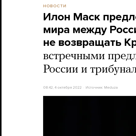
НОВОСТИ
Илон Маск предл
мира между Росс
не возвращать К
встречными пред
России и трибуна
08:42, 4 октября 2022
Источник:
Meduza