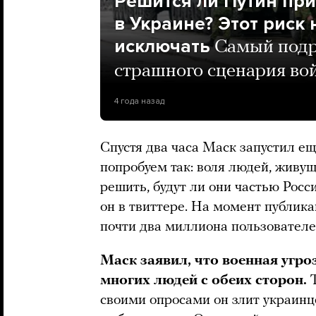
Решится ли Путин пр
в Украине? Этот риск 
исключать
Самый подр
страшного сценария во
4 года назад
Спустя два часа Маск запустил ещ
попробуем так: воля людей, живу
решить, будут ли они частью Рос
он в твиттере. На момент публик
почти два миллиона пользователе
Маск заявил, что военная угро
многих людей с обеих сторон.
своими опросами он злит украинц