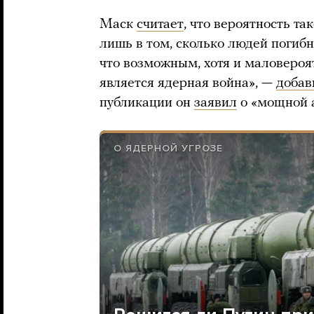
Маск
считает
, что вероятность та
лишь в том, сколько людей погибне
что возможным, хотя и маловероя
является ядерная война», —
добав
публикации он
заявил
о «мощной а
О ЯДЕРНОЙ УГРОЗЕ