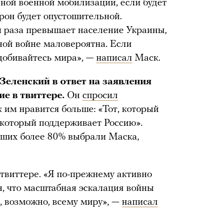
ной военной мобилизации, если будет
рон будет опустошительной.
и раза превышает население Украины,
ной войне маловероятна. Если
 добивайтесь мира», —
написал
Маск.
еленский в ответ на заявления
е в твиттере.
Он
спросил
 им нравится больше: «Тот, который
 который поддерживает Россию».
вших более 80% выбрали Маска,
твиттере. «Я по-прежнему активно
, что масштабная эскалация войны
, возможно, всему миру», —
написал