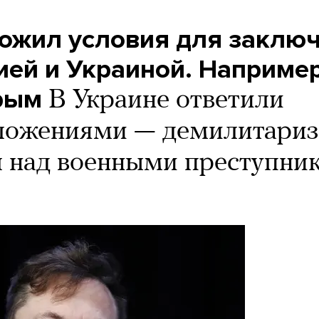
ожил условия для заклю
ией и Украиной. Например
рым
В Украине ответили
ложениями — демилитариз
л над военными преступни