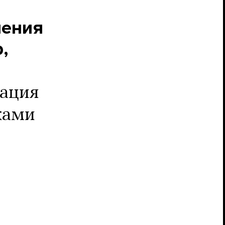
чения
,
ация
ками