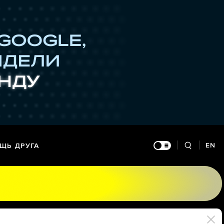
EN
ЩЬ ДРУГА