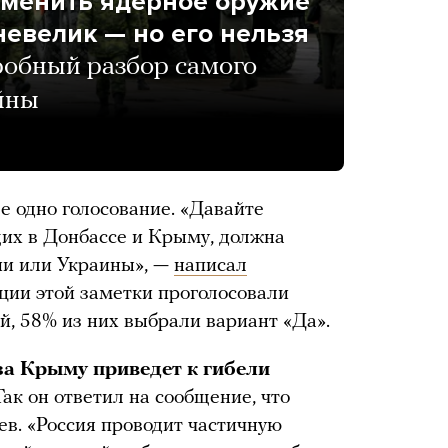
именить ядерное оружие
невелик — но его нельзя
обный разбор самого
йны
е одно голосование. «Давайте
щих в Донбассе и Крыму, должна
сии или Украины», —
написал
ации этой заметки проголосовали
й, 58% из них выбрали вариант «Да».
за Крыму приведет к гибели
Так он ответил на сообщение, что
ев. «Россия проводит частичную