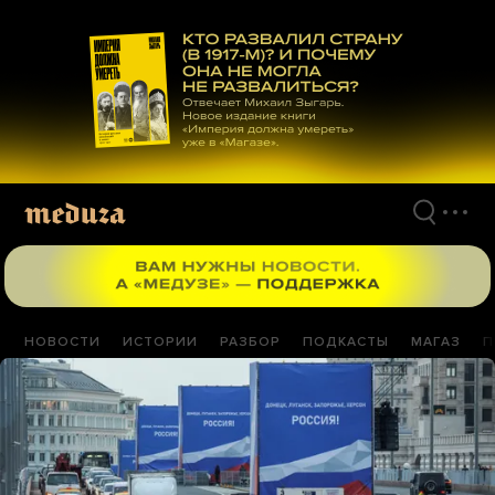
Перейти
к
материалам
НОВОСТИ
ИСТОРИИ
РАЗБОР
ПОДКАСТЫ
МАГАЗ
П