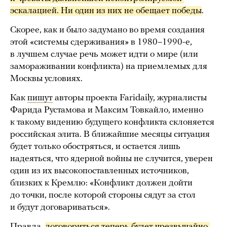
эскалацией. Ни один из них не обещает победы
.
Скорее, как и было задумано во время создания
этой «системы сдерживания» в 1980–1990-е,
в лучшем случае речь может идти о мире (или
замораживании конфликта) на приемлемых для
Москвы условиях.
Как
пишут
авторы проекта Faridaily, журналисты
Фарида Рустамова и Максим Товкайло, именно
к такому видению будущего конфликта склоняется
российская элита. В ближайшие месяцы ситуация
будет только обостряться, и остается лишь
надеяться, что ядерной войны не случится, уверен
один из их высокопоставленных источников,
близких к Кремлю: «Конфликт должен дойти
до точки, после которой стороны сядут за стол
и будут договариваться».
Правда,
договориться теперь будет чрезвычайно 