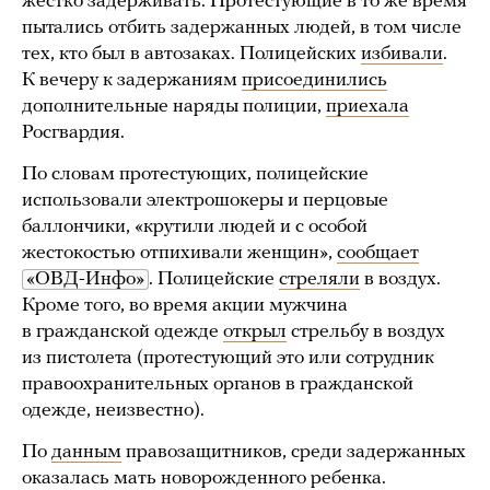
жестко задерживать. Протестующие в то же время
пытались отбить задержанных людей, в том числе
тех, кто был в автозаках. Полицейских
избивали
.
К вечеру к задержаниям
присоединились
дополнительные наряды полиции,
приехала
Росгвардия.
По словам протестующих, полицейские
использовали электрошокеры и перцовые
баллончики, «крутили людей и с особой
жестокостью отпихивали женщин»,
сообщает
«ОВД-Инфо»
. Полицейские
стреляли
в воздух.
Кроме того, во время акции мужчина
в гражданской одежде
открыл
стрельбу в воздух
из пистолета (протестующий это или сотрудник
правоохранительных органов в гражданской
одежде, неизвестно).
По
данным
правозащитников, среди задержанных
оказалась мать новорожденного ребенка.