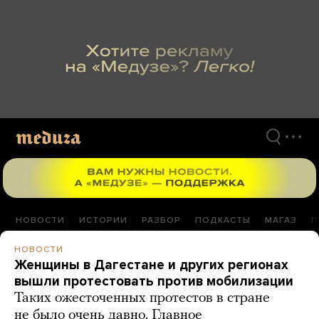
Перейти
к
материалам
НОВОСТИ
ИСТОРИИ
РАЗБОР
ПОДКАСТЫ
МАГАЗ
П
НОВОСТИ
Женщины в Дагестане и других регионах
вышли протестовать против мобилизации
Таких ожесточенных протестов в стране
не было очень давно. Главное