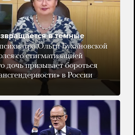
озвращается в темные
психиатра Ольги Бухановской
олся со стигматизацией
го дочь призывает бороться
ансгендерности» в России