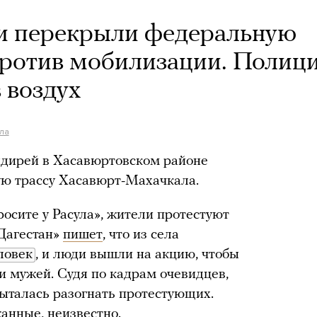
ли перекрыли федеральную
 против мобилизации. Полиц
 воздух
ула
ндирей в Хасавюртовском районе
ю трассу Хасавюрт-Махачкала.
осите у Расула», жители протестуют
 Дагестан»
пишет
, что из села
ловек
, и люди вышли на акцию, чтобы
и мужей. Судя по кадрам очевидцев,
ыталась разогнать протестующих.
анные, неизвестно.