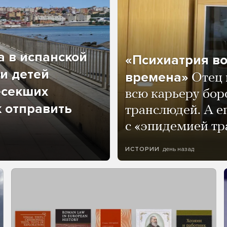
а в испанской
«Психиатрия в
и детей
времена»
Отец 
есекших
всю карьеру бор
к отправить
транслюдей. А е
с «эпидемией тр
день назад
ИСТОРИИ