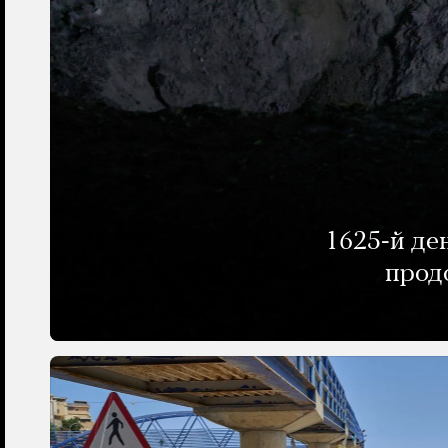
1625-й де
прод