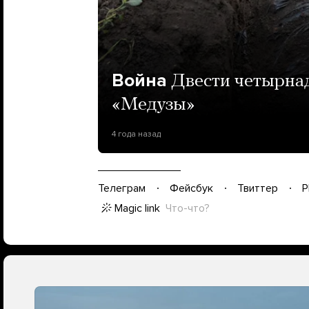
Война
Двести четырна
«Медузы»
4 года назад
Телеграм
Фейсбук
Твиттер
P
Magic link
Что-что?