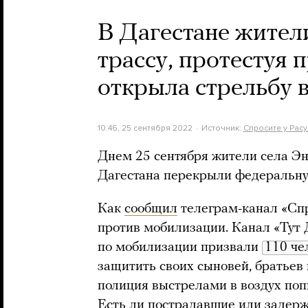
В Дагестане жите
трассу, протестуя
открыла стрельбу в
10:46, 25 сентября 2022
Источник:
Спросите у Рас
Днем 25 сентября жители села Э
Дагестана перекрыли федеральну
Как
сообщил
телеграм-канал «Спр
против мобилизации. Канал «Тут
по мобилизации призвали
110 че
защитить своих сыновей, братьев 
полиция выстрелами в воздух поп
Есть ли пострадавшие или задерж