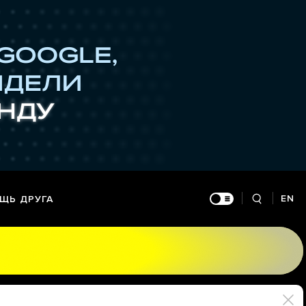
EN
ЩЬ ДРУГА