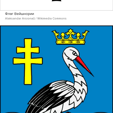
Флаг Вейшнории
Alaksandar Arsionaŭ / Wikimedia Commons