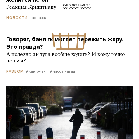
Реакция Криштиану — 🤣🤣🤣🤣🤣
час назад
НОВОСТИ
Говорят, баня помогает пережить жару.
Это правда?
А полезно ли туда вообще ходить? И кому точно
нельзя?
9 карточек
9 часов назад
РАЗБОР