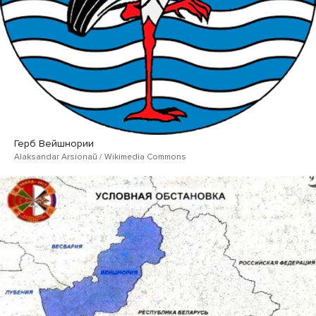
Герб Вейшнории
Alaksandar Arsionaŭ / Wikimedia Commons