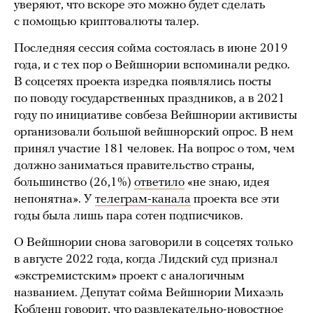
уверяют, что вскоре это можно будет сделать
с помощью криптовалюты талер.
Последняя сессия сойма состоялась в июне 2019
года, и с тех пор о Вейшнории вспоминали редко.
В соцсетях проекта изредка появлялись посты
по поводу государственных праздников, а в 2021
году по инициативе совбеза Вейшнории активисты
организовали большой вейшнорский опрос. В нем
принял участие 181 человек. На вопрос о том, чем
должно заниматься правительство страны,
большинство (26,1%)
ответило
«не знаю, идея
непонятна». У
телеграм-канала
проекта все эти
годы была лишь пара сотен подписчиков.
О Вейшнории снова заговорили в соцсетях только
в августе 2022 года, когда Лидский суд признал
«экстремистским» проект с аналогичным
названием. Депутат сойма Вейшнории Михаэль
Кобленц говорит, что развлекательно-новостное