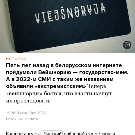
ИСТОРИИ
Пять лет назад в белорусском интернете
придумали Вейшнорию — государство-мем.
А в 2022-м СМИ с таким же названием
объявили «экстремистским»
Теперь
«вейшнорцы» боятся, что власти начнут
их преследовать
16:06, 4 сентября 2022
Источник:
Meduza
В конце августа
Лидский
районный суд Беларуси