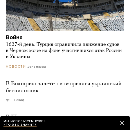
Война
1627-й день. Турция ограничила движение судов
в Черном море на фоне участившихся атак России
и Украины
день назад
НОВОСТИ
В Болгарию залетел и взорвался украинский
беспилотник
день назад
В Шереметьево две пассажирки, опоздавшие
МЫ ИСПОЛЬЗУЕМ КУКИ!
на рейс, попытались догнать самолет
ЧТО ЭТО ЗНАЧИТ?