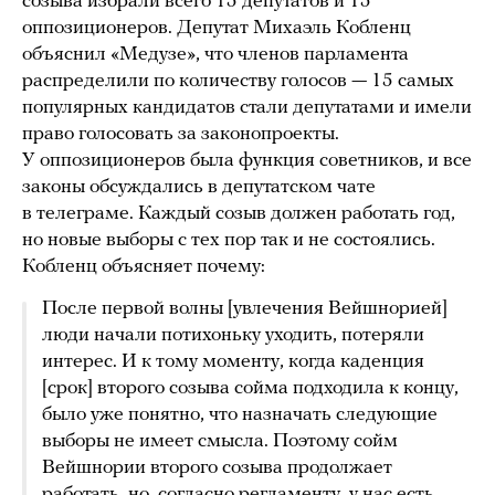
созыва избрали всего 15 депутатов и 15
оппозиционеров. Депутат Михаэль Кобленц
объяснил «Медузе», что членов парламента
распределили по количеству голосов — 15 самых
популярных кандидатов стали депутатами и имели
право голосовать за законопроекты.
У оппозиционеров была функция советников, и все
законы обсуждались в депутатском чате
в телеграме. Каждый созыв должен работать год,
но новые выборы с тех пор так и не состоялись.
Кобленц объясняет почему:
После первой волны [увлечения Вейшнорией]
люди начали потихоньку уходить, потеряли
интерес. И к тому моменту, когда каденция
[срок] второго созыва сойма подходила к концу,
было уже понятно, что назначать следующие
выборы не имеет смысла. Поэтому сойм
Вейшнории второго созыва продолжает
работать, но, согласно регламенту, у нас есть