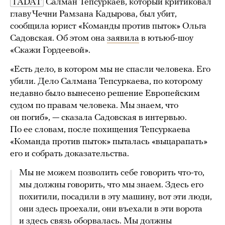
1ADAT
Салман Тепсуркаев, который критиковал
главу Чечни Рамзана Кадырова, был убит,
сообщила юрист «Команды против пыток» Ольга
Садовская. Об этом она
заявила
в ютьюб-шоу
«Скажи Гордеевой».
«Есть дело, в котором мы не спасли человека. Его
убили. Дело Салмана Тепсуркаева, по которому
недавно было вынесено решение Европейским
судом по правам человека. Мы знаем, что
он погиб», — сказала Садовская в интервью.
По ее словам, после похищения Тепсуркаева
«Команда против пыток» пыталась «выцарапать»
его и собрать доказательства.
Мы не можем позволить себе говорить что-то,
мы должны говорить, что мы знаем. Здесь его
похитили, посадили в эту машину, вот эти люди,
они здесь проехали, они въехали в эти ворота
и здесь связь оборвалась. Мы должны