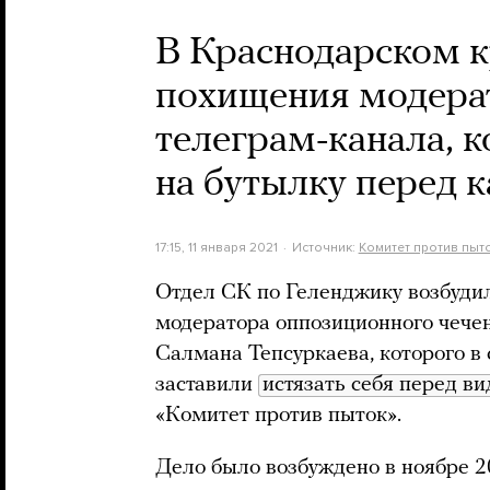
В Краснодарском к
похищения модерат
телеграм-канала, к
на бутылку перед 
17:15, 11 января 2021
Источник:
Комитет против пыт
Отдел СК по Геленджику возбудил
модератора оппозиционного чече
Салмана Тепсуркаева, которого в
заставили
истязать себя перед в
«Комитет против пыток».
Дело было возбуждено в ноябре 2