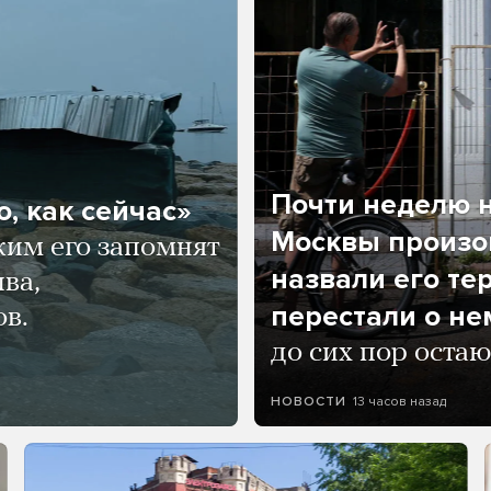
Почти неделю н
, как сейчас»
Москвы произош
ким его запомнят
назвали его те
ва,
перестали о не
ов.
до сих пор остаю
13 часов назад
НОВОСТИ