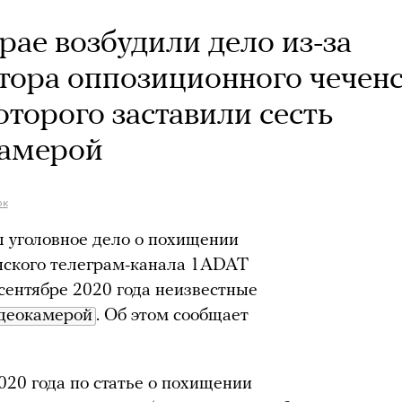
рае возбудили дело из-за
ора оппозиционного чеченс
оторого заставили сесть
камерой
ок
 уголовное дело о похищении
нского телеграм-канала 1ADAT
 сентябре 2020 года неизвестные
идеокамерой
. Об этом сообщает
020 года по статье о похищении