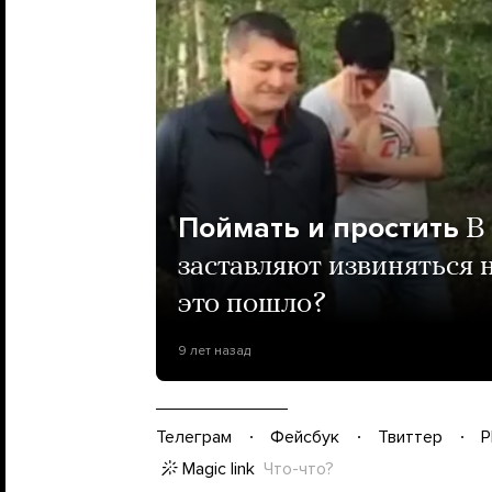
Поймать и простить
В
заставляют извиняться 
это пошло?
9 лет назад
Телеграм
Фейсбук
Твиттер
P
Magic link
Что-что?