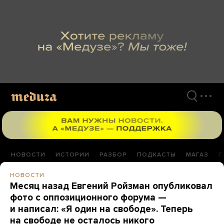
Перейти
к
материалам
НОВОСТИ
ИСТОРИИ
РАЗБОР
ПОДКАСТЫ
МАГАЗ
П
НОВОСТИ
Месяц назад Евгений Ройзман опубликовал
фото с оппозиционного форума —
и написал: «Я один на свободе». Теперь
на свободе не осталось никого