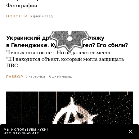
Фотографии
6 дней назад
НОВОСТИ
Украинский дрон попал по пляжу
в Геленджике. Куда он летел? Его сбили?
Точных ответов нет. Но недалеко от места
ЧП находится объект, который могла защищать
ПВО
3 карточки
6 дней назад
РАЗБОР
МЫ ИСПОЛЬЗУЕМ КУКИ!
ЧТО ЭТО ЗНАЧИТ?